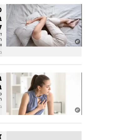
מ
ב
ל
ד"
הל
ו
בש
ב
ב
פר
ה
בש
ז