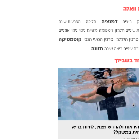
 וואלה
עור וקוסמטיקה
 מיני
אסתטיקה ופלסטיקה
דמנציה
ק
ביצים
הליכה
הפרעות שינה
י
מסאז'ים וטיפולים
שיניים
חלבון
לימפומה
מעיים
ניסוי
ניקוי אוזניים
קוסמטיקה
סרטן הלבלב
סרטן המעי הגס
תזונה
ם עיניים
ריצה
שינה
ד בשבילך
יראות ולהרגיש מצוין, לחיות בריא
ית במשקל?