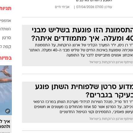
חשבון ניתוחים מורכבים
לחיות נכון
עודכן: 07:00 07/04/2026
אביחי חיים
תגיות
יופי וטיפוח
סקס ותפקוד
אוזמפי
תסמונת הזו פוגעת בשליש מבני
הגיל השליש
השתלות 
לה. איך מתמודדים איתה?
סרטן
כל הכתבות
ר רן ניסן, יו"ר המערך הקליני של ארגון הרוקחוּת, על התסמונת
קפה
קר
כתבו לנו
השכיחה שפוגעת באיכות החיים של שליש מבני ה-40 ומעלה. האתגר
איבחון: אנשים מתביישים לדבר על התופעה
במיוח
יתוף ארגון הרוקחות בישראל
דוע סרטן שלפוחית השתן פוגע
עיקר בגברים?
"ר דוד סריד, מנהל השירות לגידולי מערכת השתן במרכז הרפואי
איכילוב, על הסרטן אשר 50 אחוז מהחולים בו מעשנים או חשופים
ישון פאסיבי, התסמינים וקווי הטיפול החדשניים
יתוף ארגון הרוקחות בישראל
איך לה
ולהפח