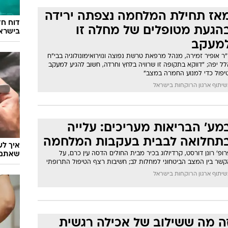
אז תחילת המלחמה נצפתה ירידה
דוח חד
הגעת מטופלים של מחלה זו
בישרא
מעקב
ר אופיר זמירה, מנהל מרפאת טרשת נפוצה ונוירואימונולוגיה בבי"ח
ל יפה; "דווקא בתקופה זו שרוויה בלחץ וחרדה, חשוב להגיע למעקב
טיפול כדי למנוע החמרה במצב"
יתוף ארגון הרוקחות בישראל
מע' הבריאות מעריכים: עלייה
תחלואה לבבית בעקבות המלחמה
ופ' רונן דורסט, קרדיולוג בכיר מבית החולים הדסה עין כרם, על
שאתם 
קשר בין המצב הביטחוני למחלות לב; חשיבות רצף הטיפול התרופתי
יתוף ארגון הרוקחות בישראל
ה מה ששילוב של אכילה רגשית