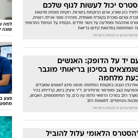
סטרס יכול לעשות לגוף שלכם
לאיל כהן שוורץ, ארגון הרוקחות בישראל, רוקחת ומנחת סדנאות
וכרת וטרום-סוכרת בקופ"ח מאוחדת, מזהירה מפני אכילה רגשית,
טרס ואלכוהול וממליצה על ניטור מדדים ,הקפדה על הטיפול התרופתי
למה שנ
על השתתפות בסדנאות קידום בריאות
שונה ל
יתוף ארגון הרוקחות בישראל
ם יד על הדופק: האנשים
נמצאים בסיכון בריאותי מוגבר
עת מלחמה
אדרנלין הגבוה בתקופת המלחמה מהווה סיכון לאנשים שסובלים
פרעות קצב ומפרפור פרוזדורים. ד"ר איציק ביטון, קרדיולוג בכיר
מערך הלב במרכז הרפואי הדסה עין כרם, על הסימפטומים, האבחון,
פצע ב
סכנות והטיפולים. לתשומת הלב
מחפש 
יתוף ארגון הרוקחות בישראל
הסטרס הלאומי עלול להוביל