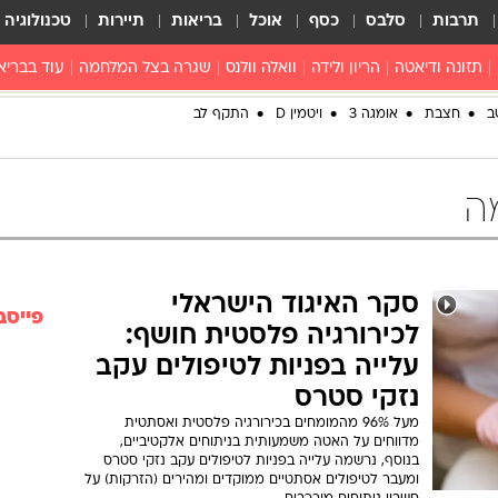
תרבות
סלבס
כסף
אוכל
בריאות
תיירות
טכנולוגיה
תזונה ודיאטה
הריון ולידה
וואלה וולנס
שגרה בצל המלחמה
עוד בבריא
תזונה מונעת
פפילומה
פוריות וגינקולוגיה
מדברים פרק
ב
חצבת
אומגה 3
ויטמין D
התקף לב
 לי
חצבת
צמחונות וטבעונות
רפואה מת
שפעת
הורות
ה
מוצרים חדשים
בריאות על
ויטמינים
פסיכולוגיה
תרופות
הורות וילדי
סקר האיגוד הישראלי
כושר
פייסב
לכירורגיה פלסטית חושף:
חיים בריאי
עלייה בפניות לטיפולים עקב
דוקטורס
נזקי סטרס
אופטיקה ועי
מעל 96% מהמומחים בכירורגיה פלסטית ואסתטית
טוב לדעת
מדווחים על האטה משמעותית בניתוחים אלקטיביים,
בנוסף, נרשמה עלייה בפניות לטיפולים עקב נזקי סטרס
רפואה אלט
ומעבר לטיפולים אסתטיים ממוקדים ומהירים (הזרקות) על