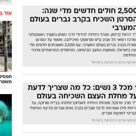
בשיתוף  SWIM
2,500 חולים חדשים מדי שנה:
עוד ב
סרטן השכיח בקרב גברים בעולם
מערבי
ר דניאל קייזמן, מנהל היחידה לגידולי דרכי השתן במערך האונקולוגי
מרכז רפואי תל אביב ע"ש סוראסקי (איכילוב), מספר על הסרטן
השכיח בקרב גברים בעולם המערבי, עם 2ֿ,500 מאובחנים חדשים מדי
ה בישראל; השפעת המצב הביטחוני, הטיפולים התרופתיים וסיכויי
החלמה
יתוף ארגון הרוקחות בישראל
משפרת ב-20% את
1 מכל 3 נשים: כל מה שצריך לדעת
ל מחלת העצם השכיחה בעולם
ר מרב פרנקל, מנהלת היחידה לאנדוקרינולוגיה בבי"ח סורוקה, על
יחת סידן שגורמת לריבוי שברים בקרב נשים וגברים והרצף הטיפולי
קריטי למניעת שברים
יתוף ארגון הרוקחות בישראל