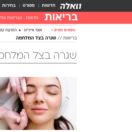
חדשות
ספורט
בחירות
בריאות
חדשות
הבריאות שלי
חיסונים
נושאים חמים
אנטי אייג'ינג
הפרעת קש
דוקטור, מה יש
בריאות
שגרה בצל המלחמה
עזרה ראשונה
שגרה בצל המלחמ
בית מרקחת
בריאות האישה