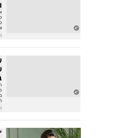
ו
אי
ס
ס
ו
בש
ע
ש
ב
ה
מה
ב
ה
בש
"