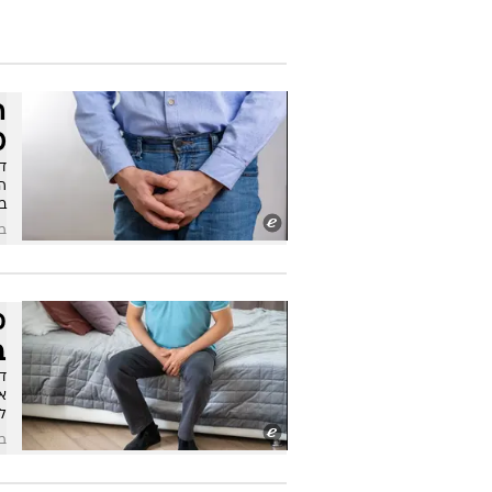
ה
40 ומע
ד"
ב
בש
מ
ב
ד
לע
בש