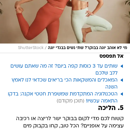
/
מי לא אוהב יוגה בבוקר? שתי נשים בבגדי יוגה
ShutterStock
אל תפספס
שותים עד 3 כוסות קפה ביום? זה מה שאתם עושים
ללב שלכם
המאכלים והמשקאות הכי בריאים שכדאי לנו לאמץ
השנה
הטכנולוגיה המתקדמת שמשפרת חטטי אקנה: בדקו
התאמה עכשיו!
5. הליכה
קשוח לכם מדי לקום בבוקר ישר לריצה או רכיבה
עצימה על אופניים? הכל טוב, קחו בקבוק מים