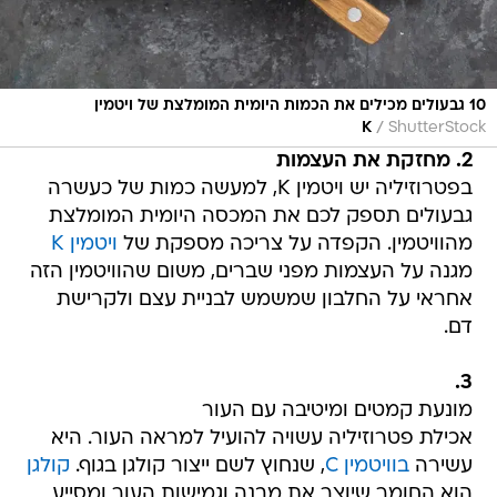
10 גבעולים מכילים את הכמות היומית המומלצת של ויטמין
/
K
ShutterStock
2. מחזקת את העצמות
בפטרוזיליה יש ויטמין K, למעשה כמות של כעשרה
גבעולים תספק לכם את המכסה היומית המומלצת
מהוויטמין. הקפדה על צריכה מספקת של
ויטמין K
מגנה על העצמות מפני שברים, משום שהוויטמין הזה
אחראי על החלבון שמשמש לבניית עצם ולקרישת
דם.
3.
מונעת קמטים ומיטיבה עם העור
אכילת פטרוזיליה עשויה להועיל למראה העור. היא
עשירה
בוויטמין C
, שנחוץ לשם ייצור קולגן בגוף.
קולגן
הוא החומר שיוצר את מבנה וגמישות העור ומסייע