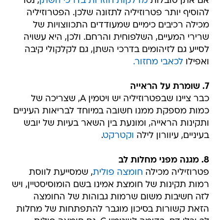
אם אתן סובלות
מדלקות חוזרות בדרכי השתן
, נסו
להוסיף יותר פטרוזיליה לתזונה שלכן. הפטרוזיליה
מכילה רכיבים כימיים שמעודדים התכווצויות של
שרירי המעיים, השלפוחית והרחם. ולכן, היא עשויה
לסייע גם לזיהומים בדרכי השתן, גם לקלקולי קיבה
ואפילו
לכאבי מחזור.
7. שומרת על הראייה
כבר ציינו שבפטרוזיליה יש ויטמין A, שצריכה של
כמות מספקת ממנו חשובה במיוחד לבריאות העיניים
ותקינות הראייה, ומונעת בין השאר בעיות של יובש
בעיניים, עיוורון לילה
וקטרקט
.
8. מגנה מפני מחלות לב
פטרוזיליה מכילה
חומצה פולית
, שמסייעת לווסת
רמות תקינות של חומצת אמינו בשם הומוסיסטיין, ויש
לזה חשיבות משום שרמות גבוהות של החומצה
הזאת קשורות בסיכון מוגבר להתפתחות של מחלות