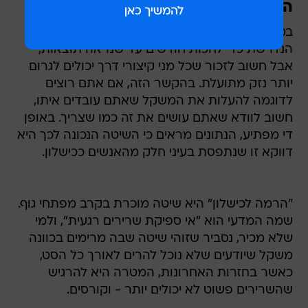
הרמה לכישלון: זה רק נשמע רע
במציאות של היום, אין לנו באמת את הסבלנות
הנדרשת כדי לחכות חודשים עד שנראה תוצאות,
אבל חשוב לזכור שכל מני קיצורי דרך יכולים לגרום
יותר נזק מתועלת. בהקשר הזה, אם אתם רוצים
לדוגמה להעלות את המשקל שאתם עובדים איתו,
חשוב לוודא שאתם עושים את זה כמו שצריך. באופן
די מפתיע, הנתונים מראים כי השיטה הנכונה לכך היא
דווקא זו שנתפסת בעיני חלק מהאנשים ככישלון.
"הרמה לכישלון" היא שיטה מוכרת בקרב מפתחי גוף.
שמה המדעי הוא "אי ספיקת שרירים רגעית", ולמי
שלא מכיר, נסביר שזוהי שיטה שבה מרימים בכוונה
משקל שיודעים שלא נוכל להרים לאורך כל הסט,
כאשר בחזרות האחרונות, המטרה היא להרגיש
שהשרירים פשוט לא יכולים יותר - וקורסים.