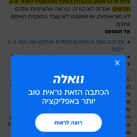
בחודש הראשון, ולהבחין בשינוי משמעותי לאחר 3-4
חודשים
. אם זה לא קורה, כנראה שהציפיות שלכם
לא מציאותיות, או שמשהו לא עובד בתוכנית האימון
שלכם.
אל תפספס
אין לכם זמן? 5 אימונים מעולים שיחזקו את הגוף ב-5
דקות
שעה בחדר כושר או שעת שינה? מה יועיל לכם יותר
טכנולוגיה מהפכנית לטיפול בכאבים אושרה ע"י ה-
FDA לשימוש ביתי
מחקר
שנערך על אימוני כוח רגילים בחדר הכושר,
קבע כי נדרשים שניים עד שלושה אימונים בשבוע על
כל קבוצת שרירים כדי להשיג את השיפור המיוחל.
אימונים כאלו צריכים לכלול תרגילים עם בין 4 ל-8
סטים שבתוכם יש 8 עד 12 חזרות והפוגות. אם אתם
רק מתחילים, כדאי לבצע מספר נמוך יותר של סטים
בכל תרגיל, ולהעלות את מספר הסטים בהדרגה, ככל
שמבחינים בשיפור.