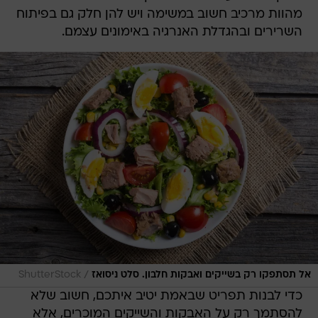
מהוות מרכיב חשוב במשימה ויש להן חלק גם בפיתוח
השרירים ובהגדלת האנרגיה באימונים עצמם.
/
אל תסתפקו רק בשייקים ואבקות חלבון. סלט ניסואז
ShutterStock
כדי לבנות תפריט שבאמת יטיב איתכם, חשוב שלא
להסתמך רק על האבקות והשייקים המוכרים, אלא