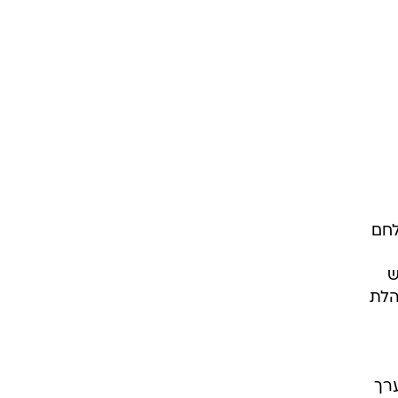
לחם
ש
הלת
רך