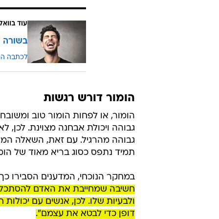
עוד בוואל
בשורה ט
לכתבה ה
הומור דורש רגשות
הומור, או לפחות הומור טוב ומשובח,
גבוהה ויכולת אבחנה מצוינת. לכן, 
גבוהה מהרגיל. עם זאת, השאלה המע
תמיד נתפס כסוג בריא מאוד של הומור
במחקר הנוכחי, המדענים הסבירו כך 
חשיבה שמחייבת את האדם להסתכל על
ולבעיות שלו. לכן, אנשים עם יכולות
דופן כדי לבטא את עצמם".