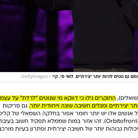
/
גם נוטים להיות יותר יצירתיים. לואי סי. קיי
GettyImages
שואלים),
החוקרים גילו כי דווקא מי שנוטים "לרדת" על עצמ
ר יצירתיים ומגלים חשיבה שונה וייחודית יותר.
גם סריקות
צל אנשים אלו יש יותר חומר אפור בחלקה השמאלי של קלי
המוח הארובתית-מצחית (Orbitofrontal Cortex). זהו אזור במוח שממלא תפקיד חשוב בעיבו
כולות גבוהות יותר של חשיבה יצירתית ופתרון בעיות מורכב