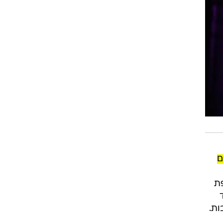
ם
פת
ד
ות.