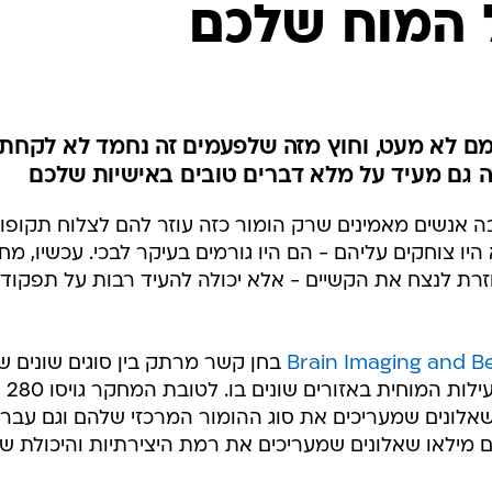
 המוח שלכם
לחיות נכון
יופי וטיפוח
סקס ותפקוד
הגיל השליש
כל הכתבות
מם לא מעט, וחוץ מזה שלפעמים זה נחמד לא לקחת
ה גם מעיד על מלא דברים טובים באישיות שלכם
כתבו לנו
בה אנשים מאמינים שרק הומור כזה עוזר להם לצלוח תקופו
ו צוחקים עליהם - הם היו גורמים בעיקר לבכי. עכשיו, מח
רת לנצח את הקשיים - אלא יכולה להעיד רבות על תפקוד
Brain Imaging and B
בחן קשר מרתק בין סוגים שונים ש
לבין החומר האפור במוח והפעילות המוחית באזורים שונים בו. לטובת המחקר גויסו 280
 שאלונים שמעריכים את סוג ההומור המרכזי שלהם וגם עברו
ם מילאו שאלונים שמעריכים את רמת היצירתיות והיכולת ש