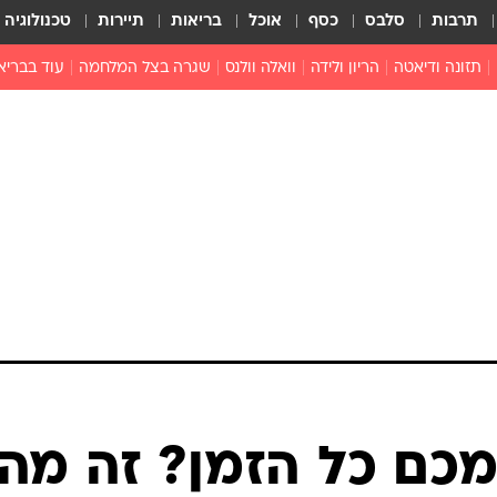
תרבות
סלבס
כסף
אוכל
בריאות
תיירות
טכנולוגיה
תזונה ודיאטה
הריון ולידה
וואלה וולנס
שגרה בצל המלחמה
עוד בבריא
תזונה מונעת
פפילומה
פוריות וגינקולוגיה
מדברים פרק
 לי
חצבת
צמחונות וטבעונות
רפואה מת
שפעת
הורות
מוצרים חדשים
בריאות על
ויטמינים
פסיכולוגיה
תרופות
הורות וילדי
כושר
חיים בריאי
דוקטורס
אופטיקה ועי
טוב לדעת
מכם כל הזמן? זה מה
רפואה אלט