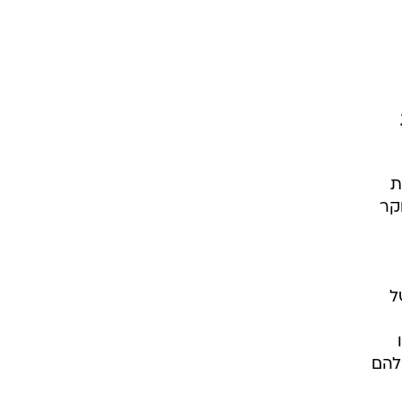
עור וקוסמטיקה
 מיני
אסתטיקה ופלסטיקה
י
מסאז'ים וטיפולים
ת
קר
ל
להם