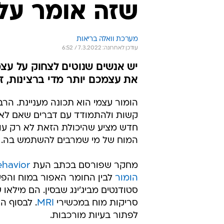
שזה אומר על
מערכת וואלה בריאות
עודכן לאחרונה: 7.3.2022 / 6:52
יש אנשים שנוטים לצחוק על עצ
את עצמכם יותר מדי ברצינות, ז
הומור עצמי הוא תכונה מעניינת. הר
קשות ולהתמודד עם דברים שאם לא הי
חדש מציע שהיכולת הזאת לא רק עוז
המוח של מי שמרבים להשתמש בה.
מחקר שפורסם בכתב העת
ehavior
הומור
סטודנטים מביג'ינג שבסין. הם מילאו
סריקות מוח במכשירי
MRI
. לבסוף ה
לפתור בעיות מורכבות.