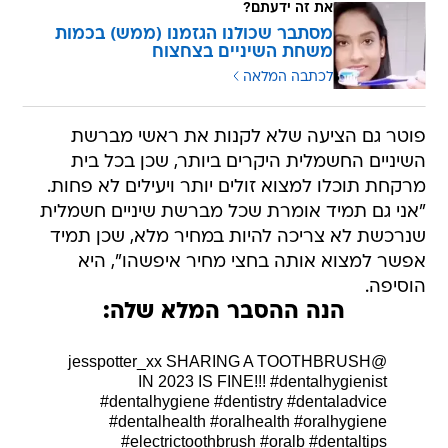
את זה ידעתם?
מסתבר שכולנו הגזמנו (ממש) בכמות
משחת השיניים בצחצוח
לכתבה המלאה
פוטר גם הציעה שלא לקנות את ראשי מברשת
השיניים החשמלית היקרים ביותר, שכן בכל בית
מרקחת תוכלו למצוא זולים יותר ויעילים לא פחות.
"אני גם תמיד אומרת שכל מברשת שיניים חשמלית
שנרכשת לא צריכה להיות במחיר מלא, שכן תמיד
אפשר למצוא אותה בחצי מחיר איפשהו", היא
הוסיפה.
הנה ההסבר המלא שלה:
SHARING A TOOTHBRUSH
@jesspotter_xx
IN 2023 IS FINE!!!
#dentalhygienist
#dentalhygiene
#dentistry
#dentaladvice
#dentalhealth
#oralhealth
#oralhygiene
#electrictoothbrush
#oralb
#dentaltips