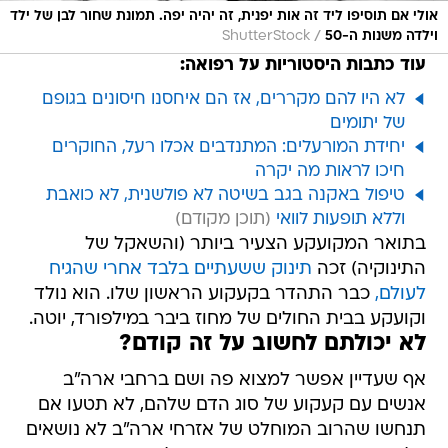
אולי אם תוסיפו ליד זה אות יפנית, זה יהיה יפה. תמונת שחור לבן של ילד
/
וילדה משנות ה-50
ShutterStock
עוד כתבות היסטוריות על רפואה:
לא היו להם מקררים, אז הם איחסנו חיסונים בגופם
של יתומים
יחידת המורעלים: המתנדבים אכלו רעל, החוקרים
חיכו לראות מה יקרה
טיפול באקנה בגב בשיטה לא פולשנית, לא כואבת
וללא תופעות לוואי
בתואר המקועקע הצעיר ביותר (והשאקל של
התינוקיה) זכה
תינוק ששעתיים בלבד אחרי שהגיח
לעולם,
כבר התהדר בקעקוע הראשון שלו. הוא נולד
וקועקע בבית החולים של מחוז ביבר במילפורד, יוטה.
לא יכולתם לחשוב על זה קודם?
אף שעדיין אפשר למצוא פה ושם ברחבי ארה"ב
אנשים עם קעקוע של סוג הדם שלהם, לא תטעו אם
תנחשו שהרוב המוחלט של אזרחי ארה"ב לא נושאים