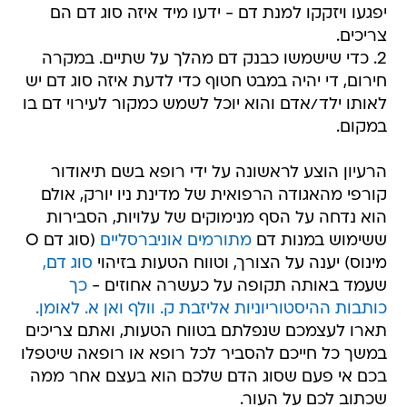
יפגעו ויזקקו למנת דם - ידעו מיד איזה סוג דם הם
צריכים.
2. כדי שישמשו כבנק דם מהלך על שתיים. במקרה
חירום, די יהיה במבט חטוף כדי לדעת איזה סוג דם יש
לאותו ילד/אדם והוא יוכל לשמש כמקור לעירוי דם בו
במקום.
הרעיון הוצע לראשונה על ידי רופא בשם תיאודור
קורפי מהאגודה הרפואית של מדינת ניו יורק, אולם
הוא נדחה על הסף מנימוקים של עלויות, הסבירות
ששימוש במנות דם
מתורמים אוניברסליים
(סוג דם O
מינוס) יענה על הצורך, וטווח הטעות בזיהוי
סוג דם,
שעמד באותה תקופה על כעשרה אחוזים -
כך
כותבות ההיסטוריוניות אליזבת ק. וולף ואן א. לאומן.
תארו לעצמכם שנפלתם בטווח הטעות, ואתם צריכים
במשך כל חייכם להסביר לכל רופא או רופאה שיטפלו
בכם אי פעם שסוג הדם שלכם הוא בעצם אחר ממה
שכתוב לכם על העור.