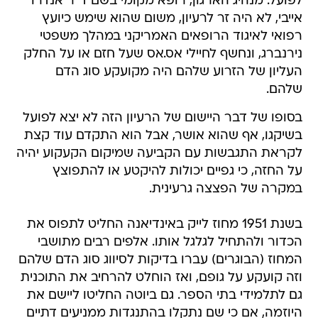
לפועל. מנהיג הארגון, רופא מקומי בשם ד"ר אנדרו
אייבי, לא היה זר לרעיון, משום שהוא שימש כיועץ
רפואי לאיגוד הרופאים האמריקני במהלך משפטי
נירנברג, ונחשף לחיילי אס.אס שעל חזם או על החלק
העליון של הזרוע שלהם היה מקועקע סוג הדם
שלהם.
בסופו של דבר היישום של הרעיון הזה לא יצא לפועל
בשיקגו, אף שהוא אושר, אבל הוא התקדם עוד קצת
לקראת התגבשות עם הקביעה שמיקום הקעקוע יהיה
על החזה, כי גפיים יכולות להיקטע או להתפוצץ
במקרה של הפצצה גרעינית.
בשנת 1951 מחוז לייק באינדיאנה החליט לתפוס את
הכדור ולהתחיל לגלגל אותו. אלפים רבים מתושבי
המחוז (הבוגרים) עברו בדיקות לסיווג סוג הדם שלהם
וזה קועקע על גופם, ואז הוחלט להרחיב את התוכנית
גם לתלמידי בתי הספר. גם ביוטה החליטו ליישם את
היוזמה, אם כי שם נתקלו בהתנגדות ממניעים דתיים