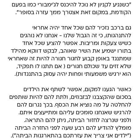
"כשנגיע לקניון לא נוכל להיכנס לג'ימבורי כמו בפעם
הקודמת, במקום זאת אצטרך ממך עזרה בסופר".
גם ברכב נזכיר להם שכל אחד יהיה אחראי
להתנהגותו, כי זה הגבול שלנו - אנחנו לא נוהגים
כשיש צעקות ומריבות. אפשר להציע שכל אחד
בתורו ישמיע את השיר שאוהב, לבקש דווקא מהילד
שמתנגד באופן קבוע לחגור חגורה להיות זה שאחראי
שלא זזים עד שכולם חגורים ( אם תתנו לו תפקיד,
הוא ירגיש משמעותי ופחות יהיה עסוק בהתנגדות).
כאשר הגענו למקום, אפשר לשתף את הילדים
בסכום שהקצבנו לבזבוזים, ולתת להם להיות שותפים
להחלטה על מה נוציא את הכסף. בכך נגרום להם
להרגיש שאנחנו סומכים עליהם ומתייעצים איתם.
ולפני שנרצה לחזור הביתה, ניתן להם התראה.
מומלץ להודיע להם רבע שעה לפני החזרה הביתה
("ילדים אני צריך את עזרתכם בהתארגנות הביתה").