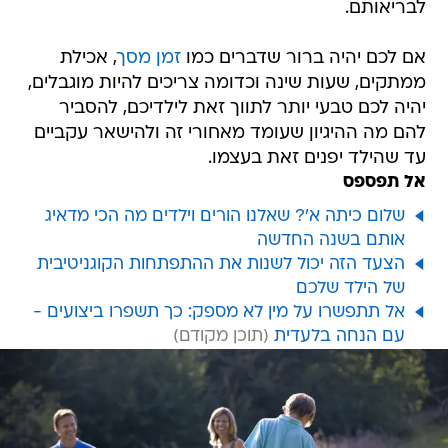
לבריאותם.
אם לכם יהיה ברור שדברים כמו
זמן מסך
, אכילת
ממתקים, שעות שינה וכדומה צריכים להיות מוגבלים,
יהיה לכם טבעי יותר לתווך זאת לילדיכם, להסביר
להם מה ההיגיון שעומד מאחורי זה ולהישאר עקביים
עד שהילד יפנים זאת בעצמו.
אל תפספס
שלום כיתה א'? שאלנו הורים וילדים מה הכי מדאיג
אותם בשנה החדשה
הצעד הזה יכול לשנות את ההתפתחות הקוגניטיבית
של הילד שלכם
אל תתפשרו על מין לא מספק: כך תשפרו ביצועים -
עם הנחה בלעדית