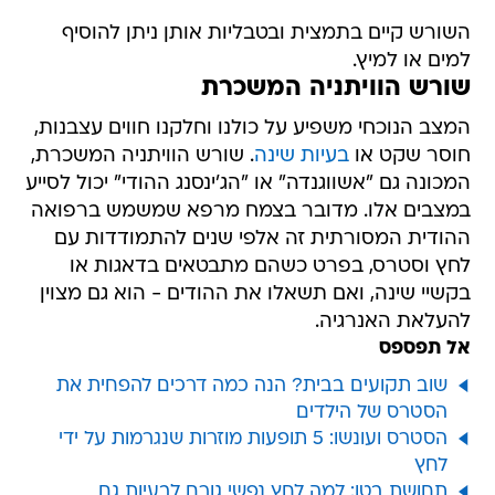
השורש קיים בתמצית ובטבליות אותן ניתן להוסיף
למים או למיץ.
שורש הוויתניה המשכרת
המצב הנוכחי משפיע על כולנו וחלקנו חווים עצבנות,
חוסר שקט או
בעיות שינה
. שורש הוויתניה המשכרת,
המכונה גם "אשווגנדה" או "הג'ינסנג ההודי" יכול לסייע
במצבים אלו. מדובר בצמח מרפא שמשמש ברפואה
ההודית המסורתית זה אלפי שנים להתמודדות עם
לחץ וסטרס, בפרט כשהם מתבטאים בדאגות או
בקשיי שינה, ואם תשאלו את ההודים - הוא גם מצוין
להעלאת האנרגיה.
אל תפספס
שוב תקועים בבית? הנה כמה דרכים להפחית את
הסטרס של הילדים
הסטרס ועונשו: 5 תופעות מוזרות שנגרמות על ידי
לחץ
תחושת בטן: למה לחץ נפשי גורם לבעיות גם