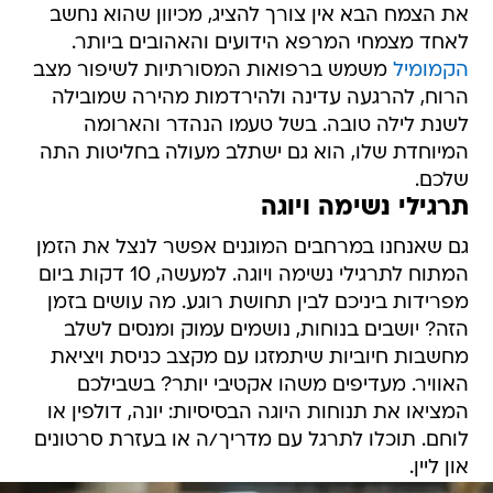
את הצמח הבא אין צורך להציג, מכיוון שהוא נחשב
לאחד מצמחי המרפא הידועים והאהובים ביותר.
הקמומיל
משמש ברפואות המסורתיות לשיפור מצב
הרוח, להרגעה עדינה ולהירדמות מהירה שמובילה
לשנת לילה טובה. בשל טעמו הנהדר והארומה
המיוחדת שלו, הוא גם ישתלב מעולה בחליטות התה
שלכם.
תרגילי נשימה ויוגה
גם שאנחנו במרחבים המוגנים אפשר לנצל את הזמן
המתוח לתרגילי נשימה ויוגה. למעשה, 10 דקות ביום
מפרידות ביניכם לבין תחושת רוגע. מה עושים בזמן
הזה? יושבים בנוחות, נושמים עמוק ומנסים לשלב
מחשבות חיוביות שיתמזגו עם מקצב כניסת ויציאת
האוויר. מעדיפים משהו אקטיבי יותר? בשבילכם
המציאו את תנוחות היוגה הבסיסיות: יונה, דולפין או
לוחם. תוכלו לתרגל עם מדריך/ה או בעזרת סרטונים
און ליין.