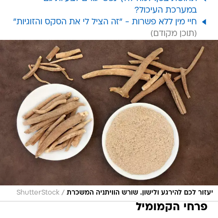
במערכת העיכול?
חיי מין ללא פשרות - "זה הציל לי את הסקס והזוגיות"
/
יעזור לכם להירגע ולישון. שורש הוויתניה המשכרת
ShutterStock
פרחי הקמומיל