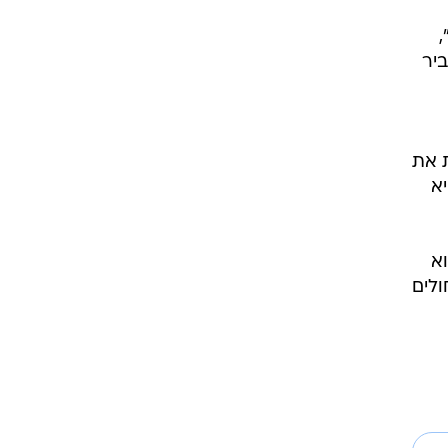
,
יר
ת את
א
וא
ולים