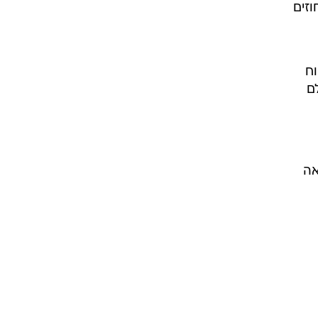
בהמשך חייהם. בני שישים היו בסיכון גבוה יותר ב-37 אחוזים
וח
ם
אה