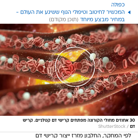
כפולה
המכשיר לחיטוב וטיפולי הגוף ששיגע את העולם -
במחיר מבצע מיוחד
30 אחוזים מחולי הקורונה מפתחים קרישי דם קטלניים. קריש
/
דם
ShutterStock
לפי המחקר, החלבון מזרז ייצור קרישי דם