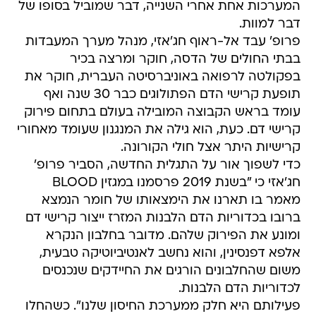
המערכות אחת אחרי השנייה, דבר שמוביל בסופו של
דבר למוות.
פרופ' עבד אל-ראוף חג'אזי, מנהל מערך המעבדות
בבתי החולים של הדסה, חוקר ומרצה בכיר
בפקולטה לרפואה באוניברסיטה העברית, חוקר את
תופעת קרישי הדם הפתולוגים כבר 30 שנה ואף
עומד בראש הקבוצה המובילה בעולם בתחום פירוק
קרישי דם. כעת, הוא גילה את המנגנון שעומד מאחורי
קרישיות היתר אצל חולי הקורונה.
כדי לשפוך אור על התגלית החדשה, הסביר פרופ'
חג'אזי כי "בשנת 2019 פרסמנו במגזין BLOOD
מאמר בו תארנו את הימצאותו של חומר הנמצא
ברובו בכדוריות הדם הלבנות המזרז ייצור קרישי דם
ומונע את הפירוק שלהם. מדובר בחלבון הנקרא
אלפא דפנסינין, והוא נחשב לאנטיביוטיקה טבעית,
משום שהחלבונים הורגים את החיידקים שנכנסים
לכדוריות הדם הלבנות.
פעילותם היא חלק ממערכת החיסון שלנו". כשהחלו