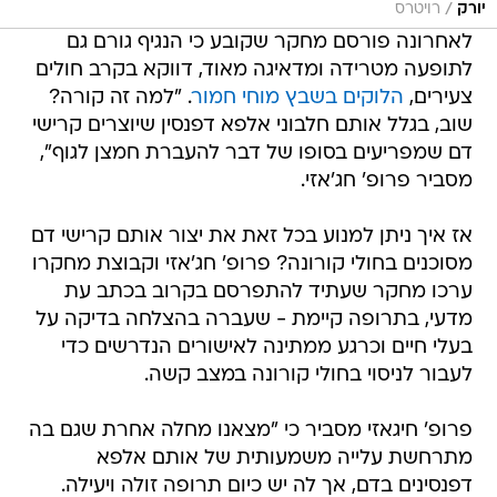
/
יורק
רויטרס
לאחרונה פורסם מחקר שקובע כי הנגיף גורם גם
לתופעה מטרידה ומדאיגה מאוד, דווקא בקרב חולים
צעירים,
הלוקים בשבץ מוחי חמור
. "למה זה קורה?
שוב, בגלל אותם חלבוני אלפא דפנסין שיוצרים קרישי
דם שמפריעים בסופו של דבר להעברת חמצן לגוף",
מסביר פרופ' חג'אזי.
אז איך ניתן למנוע בכל זאת את יצור אותם קרישי דם
מסוכנים בחולי קורונה? פרופ' חג'אזי וקבוצת מחקרו
ערכו מחקר שעתיד להתפרסם בקרוב בכתב עת
מדעי, בתרופה קיימת - שעברה בהצלחה בדיקה על
בעלי חיים וכרגע ממתינה לאישורים הנדרשים כדי
לעבור לניסוי בחולי קורונה במצב קשה.
פרופ' חיגאזי מסביר כי "מצאנו מחלה אחרת שגם בה
מתרחשת עלייה משמעותית של אותם אלפא
דפנסינים בדם, אך לה יש כיום תרופה זולה ויעילה.