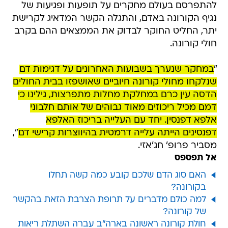
להתפרסם בעולם מחקרים על תופעות ופגיעות של
נגיף הקורונה באדם, והתגלה הקשר המדאיג לקרישת
יתר, החליט החוקר לבדוק את הממצאים ההם בקרב
חולי קורונה.
"
במחקר שנערך בשבועות האחרונים על דגימות דם
שנלקחו מחולי קורונה חיוביים שאושפזו בבית החולים
הדסה עין כרם במחלקת מחלות מתפרצות, גילינו כי
דמם מכיל ריכוזים מאוד גבוהים של אותם חלבוני
אלפא דפנסין. יחד עם העלייה בריכוז האלפא
דפנסינים הייתה עלייה דרמטית בהיווצרות קרישי דם
",
מסביר פרופ' חג'אזי.
אל תפספס
האם סוג הדם שלכם קובע כמה קשה תחלו
בקורונה?
למה כולם מדברים על תרופת הצרבת הזאת בהקשר
של קורונה?
חולת קורונה ראשונה בארה"ב עברה השתלת ריאות