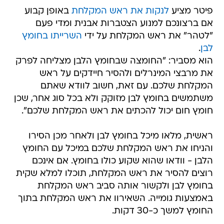
פיטר מציע
לנקות את ראש המקלחת
באופן קבוע
אם ברצונכם למנוע הצטברות אבנית ומדי פעם
"לטהר" את ראש המקלחת על ידי
השרייתו בחומץ
לבן
.
הוא מסביר: "החומצה שבחומץ הלבן מצליחה לפרק
את מרבצי המינרלים ולהסיר חיידקים על ראש
המקלחת שלכם. עם זאת, חשוב לוודא שאתם
משתמשים בחומץ לבן מזוקק ולא בכל סוג אחר, שכן
חומץ חום יכול להכתים את ראש המקלחת שלכם".
ראשית, מלאו מיכל בחומץ לבן ולאחר מכן הסירו
והניחו את ראש המקלחת שלכם במיכל עם החומץ
הלבן - וודאו שהוא שקוע כולו בחומץ. אם אינכם
רוצים להסיר את ראש המקלחת, תוכלו למלא שקית
בחומץ לבן ולקשור אותה סביב ראש המקלחת
באמצעות גומייה. השאירוו את ראש המקלחת בתוך
החומץ למשך כ-30 דקות.