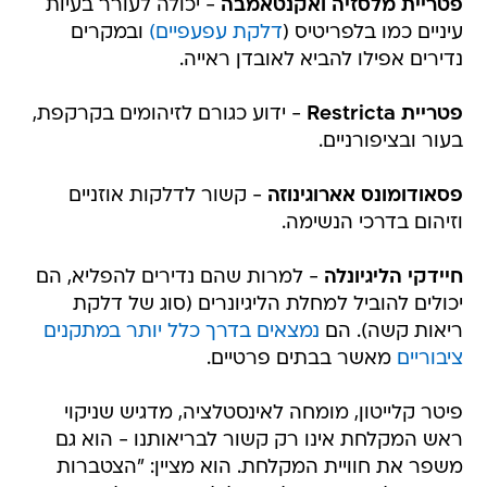
פטריית מלסזיה ואקנטאמבה
- יכולה לעורר בעיות
עיניים כמו בלפריטיס (
דלקת עפעפיים)
ובמקרים
נדירים אפילו להביא לאובדן ראייה.
פטריית Restricta
- ידוע כגורם לזיהומים בקרקפת,
בעור ובציפורניים.
פסאודומונס אארוגינוזה
- קשור לדלקות אוזניים
וזיהום בדרכי הנשימה.
חיידקי הליגיונלה
- למרות שהם נדירים להפליא, הם
יכולים להוביל למחלת הליגיונרים (סוג של דלקת
ריאות קשה). הם
נמצאים בדרך כלל יותר במתקנים
ציבוריים
מאשר בבתים פרטיים.
פיטר קלייטון, מומחה לאינסטלציה, מדגיש שניקוי
ראש המקלחת אינו רק קשור לבריאותנו - הוא גם
משפר את חוויית המקלחת. הוא מציין: "הצטברות