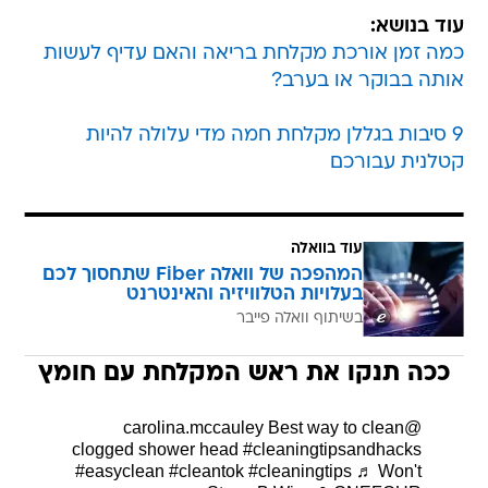
עוד בנושא:
כמה זמן אורכת מקלחת בריאה והאם עדיף לעשות
אותה בבוקר או בערב?
9 סיבות בגללן מקלחת חמה מדי עלולה להיות
קטלנית עבורכם
עוד בוואלה
המהפכה של וואלה Fiber שתחסוך לכם
בעלויות הטלוויזיה והאינטרנט
בשיתוף וואלה פייבר
ככה תנקו את ראש המקלחת עם חומץ
Best way to clean
@carolina.mccauley
clogged shower head
#cleaningtipsandhacks
#easyclean
#cleantok
#cleaningtips
♬ Won't