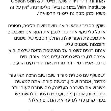
לאחרונה ד"ר דיוויה שוקין, מייסדת Ocean Skin &
Vein Institute במנהטן ביץ', קליפורניה. "אין על זה
משא ומתן מבחינת לימודי הרפואה".
שוקין הסביר שכאשר אנו משתמשים בליפה, ספוגים
או כל כלי ניקוי אחר כדי לסבן את הגוף, אנו משבשים
את מעטפת העור שלנו, החלק הטבעי של שמנים
וחומצות שמגנים עליו.
אנחנו רוצים לשמור על המעטפת הזאת שלמה, היא
אמרה לנו, כי היא מגינה עלינו מפני אובדן מים
טרנס-אפידרמי - וזה מרחיק את החיידקים הרעים.
"שפשוף עם מטלית מוריד שוב ושוב הרבה תאי עור
מתים", אמרה שוקין. "כשזה קורה, אתה למעשה
משבש את השכבה העליונה, מה שגורם לעור יותר
התייבשות, אובדן מים, ועכשיו תצטרכו להשתמש
בעוד קרם כדי למזער את הנזקים האלה".