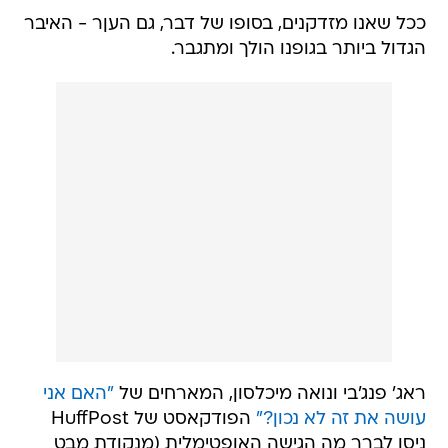
ככל שאנו מזדקנים, בסופו של דבר, גם העןר - האיבר
הגדול ביותר בגופנו הולך ומתגבר.
ראג' פנג'בי ונואה מיכלסון, המארחים של
"האם אני
עושה את זה לא נכון?"
הפודקאסט של HuffPost
ניסו לברר מה הגישה האופטימלית (מנקודת מבט