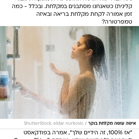
קלינית) כשאנחנו מסתבנים במקלחת. ובכלל - כמה
זמן אמורה לקחת מקלחת בריאה ובאיזה
טמפרטורה?
/
אישה עושה מקלחת בוקר
ShutterStock, eldar nurkovic
"אז 100%, זה הידיים שלך", אמרה בפודקאסט