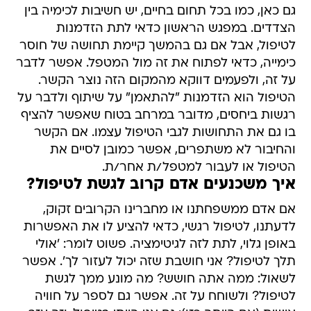
גם כאן, כמו בכל תחום בחיים, יש חשיבות לכימיה בין
הצדדים. במפגש הראשון כדאי לתת הזדמנות
לטיפול, אבל אם גם בהמשך קיימת תחושה של חוסר
כימייה, כדאי לפתוח את זה מול המטפל. אפשר לדבר
על זה, ולפעמים דווקא מהמקום הזה נוצר הקשר.
הטיפול הוא הזדמנות "להתאמן" על שיתוף ולדבר על
רגשות ביחסים, מדובר במרחב בטוח שאפשר להציף
בו גם את התחושות לגבי הטיפול עצמו. אם הקשר
והחיבור לא משתפרים, אפשר כמובן לסיים את
הטיפול או לעבור למטפל/ת אחר/ת.
איך משכנעים אדם קרוב לגשת לטיפול?
אם אדם ממשפחתנו או מחברינו הקרובים זקוק,
לדעתנו, לטיפול רגשי, כדאי להציע לו את האפשרות
באופן גלוי, לתת לזה לגיטימציה. פשוט לומר: 'אולי
תלך לטיפול? אני חושבת שזה יכול לעזור לך'. אפשר
לשאול: ממה אתה חושש? מה מונע ממך לגשת
לטיפול? ולשוחח על זה. אפשר גם לספר על חוויה