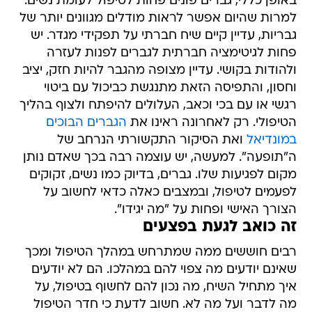
באופן כללי, גברים פונים פחות לטיפול לעומת נשים.
למרות שהיום אפשר לראות מודלים מגוונים יותר של
גבריות, עדיין קיים שיח חברתי על תפקידי מגדר. יש
פחות לגיטימציה חברתית לגברים לפנות לעזרה
ולהודות בקושי. עדיין מצופה מהגבר להיות חזק, יציב
וחסון, והתפיסה הזאת מתנגשת כביכול עם ביטוי
רגשי או עם בכי וכאב, העלולים להיפתח ולצוף בהליך
הטיפולי. רק לאחרונה ראינו את
הגברים הבוכים
במונדיאל
ואת הסיקור התקשורתי הנרחב של
ה"תופעה". למעשה, יש עוצמה רבה בכך שאדם נותן
מקום לפגיעות שלו. גברים, בדיוק כמו נשים, זקוקים
לפעמים לטיפול, ובמצבים כאלה כדאי לחשוב על
הצורך האישי ופחות על "מה יגידו".
זה כואב לגעת בפצעים
רבים חוששים ממה שמתרחש במהלך הטיפול ומכך
שאינם יודעים מה צפוי להם במהלכו. הם לא יודעים
איך מתחיל השיח, מה נכון להם לחשוף בטיפול, על
מה לדבר ועל מה לא. חשוב לדעת כי חדר הטיפול