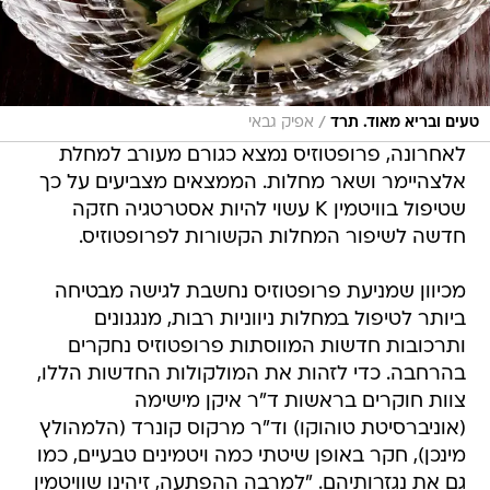
/
טעים ובריא מאוד. תרד
אפיק גבאי
לאחרונה, פרופטוזיס נמצא כגורם מעורב למחלת
אלצהיימר ושאר מחלות. הממצאים מצביעים על כך
שטיפול בוויטמין K עשוי להיות אסטרטגיה חזקה
חדשה לשיפור המחלות הקשורות לפרופטוזיס.
מכיוון שמניעת פרופטוזיס נחשבת לגישה מבטיחה
ביותר לטיפול במחלות ניווניות רבות, מנגנונים
ותרכובות חדשות המווסתות פרופטוזיס נחקרים
בהרחבה. כדי לזהות את המולקולות החדשות הללו,
צוות חוקרים בראשות ד"ר איקן מישימה
(אוניברסיטת טוהוקו) וד"ר מרקוס קונרד (הלמהולץ
מינכן), חקר באופן שיטתי כמה ויטמינים טבעיים, כמו
גם את נגזרותיהם. "למרבה ההפתעה, זיהינו שוויטמין