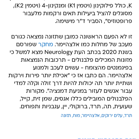
K, כולל פילוקינון (ויטמין K1) ומנקינון-4 (ויטמין K2),
מסוגלים להציל ביעילות תאים ורקמות מלעבור
פרופטוזיס", הסביר ד"ר מישימה.
זו לא הפעם הראשונה כמובן שתזונה נמצאה כגורם
מעכב של מחלות כמו אלצהיימר.
מחקר
שפורסם
בשנת 2020 בכתב העת Neurology מצא למשל כי
מזונות המכילים פלבנולים - תרכובות הנמצאות
בפיגמנטים מהצומח - עשוים לעכב ולמנוע
אלצהיימר. הם כתבו אז כי "אכילת יותר פירות וירקות
ושתיית יותר תה יכולות להיות דרך זולה וקלה למדי
עבור אנשים לעזור במניעת דמנציה". מקורות
הפלבנולים המובילים כללו אגסים, שמן זית, קייל,
שעועית, תה, תרד, ברוקולי, יין, עגבניות ותפוחים.
תרד
עלים ירוקים
אלצהיימר
מוח
תזונה