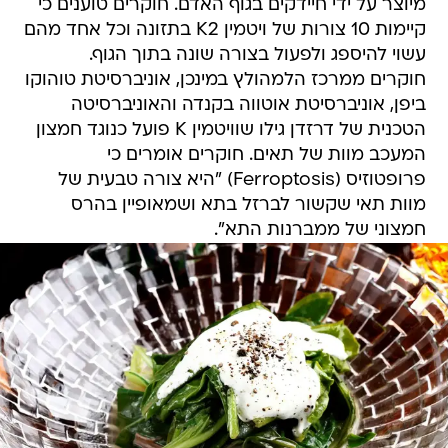
מיוצר על ידי חיידקים בגוף האדם. חוקרים טוענים כי
קיימות 10 צורות של ויטמין K2 בתזונה וכל אחד מהם
עשוי להיספג ולפעול בצורה שונה בתוך הגוף.
חוקרים ממרכז הלמהולץ במינכן, אוניברסיטת טוהוקו
ביפן, אוניברסיטת אוטווה בקנדה והאוניברסיטה
הטכנית של דרזדן גילו שוויטמין K פועל כנוגד חמצון
המעכב מוות של תאים. חוקרים אומרים כי
פרופטוזיס (Ferroptosis) "היא צורה טבעית של
מוות תאי שקשור לברזל בתא ושמאופיין בהרס
חמצוני של ממברנות התא".