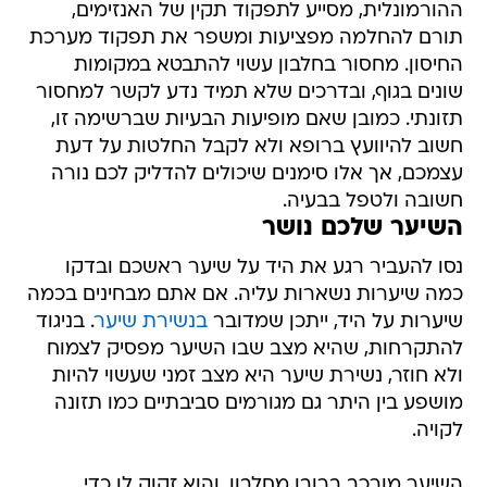
ההורמונלית, מסייע לתפקוד תקין של האנזימים,
תורם להחלמה מפציעות ומשפר את תפקוד מערכת
החיסון. מחסור בחלבון עשוי להתבטא במקומות
שונים בגוף, ובדרכים שלא תמיד נדע לקשר למחסור
תזונתי. כמובן שאם מופיעות הבעיות שברשימה זו,
חשוב להיוועץ ברופא ולא לקבל החלטות על דעת
עצמכם, אך אלו סימנים שיכולים להדליק לכם נורה
חשובה ולטפל בבעיה.
השיער שלכם נושר
נסו להעביר רגע את היד על שיער ראשכם ובדקו
כמה שיערות נשארות עליה. אם אתם מבחינים בכמה
שיערות על היד, ייתכן שמדובר
בנשירת שיער
. בניגוד
להתקרחות, שהיא מצב שבו השיער מפסיק לצמוח
ולא חוזר, נשירת שיער היא מצב זמני שעשוי להיות
מושפע בין היתר גם מגורמים סביבתיים כמו תזונה
לקויה.
השיער מורכב ברובו מחלבון, והוא זקוק לו כדי