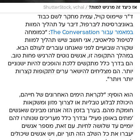
/
אז כיצד זה מרגיש למות?
ShutterStock, vchal
ד"ר שיימוס קויל, עמית מחקר לשם כבוד
באוניברסיטת ליברפול, דיבר על תהליך המוות
במאמר עבור The Conversation
: "כמומחה
לטיפול פליאטיבי, אני חושב שיש תהליך למוות
שקורה שבועיים לפני שאנחנו עוברים לעולם הבא.
במהלך התקופה זו, אנשים נוטים להרגיש פחות טוב.
הם בדרך כלל מתקשים ללכת והופכים להיות ישנוניים
יותר. הם מצליחים להישאר ערים לתקופות קצרות
יותר ויותר".
הוא הוסיף: "לקראת הימים האחרונים של חייהם,
היכולת לבלוע טבליות או לצרוך מזון ומשקאות
חומקת מהם. בערך בזמן הזה אנחנו מבינים שאנשים
'מתים באופן פעיל' ובדרך כלל מעריכים שנותרו להם
יומיים עד שלושה לחיות. עם זאת, מספר אנשים
יעברו את כל השלב הזה תוך יום, ויש אנשים שיכולים