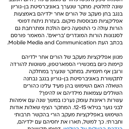
שונה לחלוטין. מחקר שנערך באוניברסיטת בן-גוריון
בנגב בחן מעקב של הורים אחר ילדיהם באמצעות
אפליקציות מבוססות מיקום. בעזרת ניתוח דפוסי
הורות עולה כי התופעה כיום הולכת ומתרחבת גם
לסגנונות הורות המוגדרים 'בריאים'. המאמר פורסם
בכתב העת Mobile Media and Communication.
מגוון אפליקציות מעקב של הורים אחר ילדיהם
קיימות כיום במכשירי הסמארטפון, פשוטות להורדה
ורובן אף חינמיות. במחקר שנערך במחלקה
לתקשורת באוניברסיטת בן-גוריון בנגב נבחנה
השאלה האם השימוש בהן מעיד עלינו כהורים
השוללים עצמאות מילדיהם או להיפך?
עשרות ראיונות עומק נערכו במשך שנה עם אימהות
לבני נוער בגילאי 12-15. המחקר הציף שאלות אודות
השימוש באפליקציות מעקב הורי בהקשר תרבותי
וחברתי. כך למשל, תארו את יחסיהם עם ילדיהם,