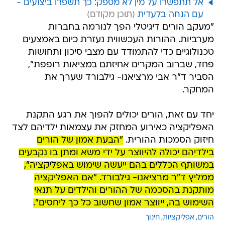
אל תתפשרו על מין לא מספק: כך תשפרו ביצועים -
עם הנחה בלעדית
"מעקב הורים דיגיטלי הפך לנורמה בחברות
מערביות. ההורות העכשווית נעזרת כיום באמצעים
טכנולוגיים כדי להתמודד עם מצבי סיכון ותחושות
פחד, שברוב המקרים אחיזתם במציאות רופפת",
הסביר ד"ר אבי מרציאנו- גילבורד שערך את
המחקר.
יחד עם זאת, הורים יכולים להפוך את רגע התקנת
האפליקציה כאירוע המחזק את עצמאות ילדיהם לצד
חיזוק הסמכות ההורית.
"הבעת אמון של הורים
בילדיהם יכולה להיווצר על ידי משא ומתן בו נקבעים
במשותף הכללים בהם ייעשה שימוש באפליקציה",
ממליץ ד"ר מרציאנו- גילבורד. "אם האפליקציה
מותקנת בהסכמה של ההורים והילדים על תנאי
השימוש בה, ייווצר אמון שחשוב כל כך ליחסים".
הורים
אפליקציות
חינוך