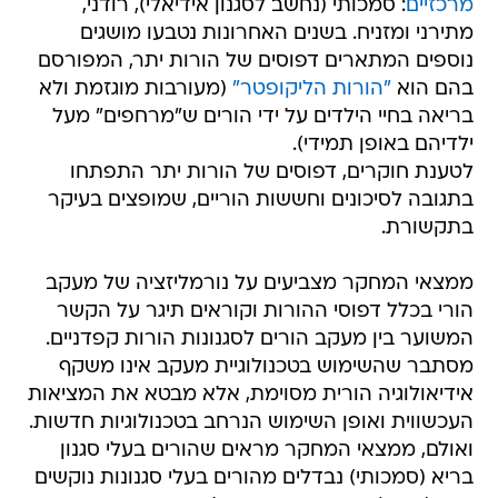
מרכזיים
: סמכותי (נחשב לסגנון אידיאלי), רודני,
מתירני ומזניח. בשנים האחרונות נטבעו מושגים
נוספים המתארים דפוסים של הורות יתר, המפורסם
בהם הוא
"הורות הליקופטר"
(מעורבות מוגזמת ולא
בריאה בחיי הילדים על ידי הורים ש"מרחפים" מעל
ילדיהם באופן תמידי).
לטענת חוקרים, דפוסים של הורות יתר התפתחו
בתגובה לסיכונים וחששות הוריים, שמופצים בעיקר
בתקשורת.
ממצאי המחקר מצביעים על נורמליזציה של מעקב
הורי בכלל דפוסי ההורות וקוראים תיגר על הקשר
המשוער בין מעקב הורים לסגנונות הורות קפדניים.
מסתבר שהשימוש בטכנולוגיית מעקב אינו משקף
אידיאולוגיה הורית מסוימת, אלא מבטא את המציאות
העכשווית ואופן השימוש הנרחב בטכנולוגיות חדשות.
ואולם, ממצאי המחקר מראים שהורים בעלי סגנון
בריא (סמכותי) נבדלים מהורים בעלי סגנונות נוקשים