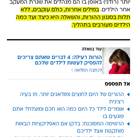
יותר (רודני) באופן בו הם מנהלים את שגרת המעקב
אחר הילדים.
במילים אחרות, כולם עוקבים, ללא
תלות בסגנון ההורות, והשאלה היא כיצד ועד כמה
הילדים מעורבים בתהליך.
עוד בוואלה
הורות רעילה: 4 דברים שאתם צריכים
להפסיק לעשות לילדים שלכם
לכתבה המלאה
אל תפספס
ההורים של היום לחוצים ומודאגים יותר. וזו בעיה
רצינית
אומרים לילד כל היום כמה הוא חכם ומוצלח? אתם
פוגעים בו
הרשימה המסוכנת: בדקו אם האפליקציות הבאות
מותקנות אצל ילדיכם