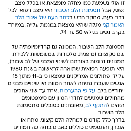
זו אולי נשמעת כמו מחלה מומצאת או בכלל מצב
נפשי, אבל
תסמונת הלב השבור
היא מצב רפואי לכל
דבר. כעת, מחקר חדש ב
כתב העת של איגוד הלב
האמריקני
מגלה שהיא נמצאת במגמת עלייה, במיוחד
בקרב נשים בגילאי 50 עד 74.
תסמונת הלב השבור, המכונה גם קרדיומיופתיה על
שם טקוצובו (מיפנית, מלכודות שמשמשות ללכידת
תמנונים ודומות בצורתם לשינוי המבני של לב שבור),
היא תופעה רפואית שתוארה לראשונה בשנת 1980
על ידי פתולוגים אמריקנים שמצאו כי ב-11 מתוך 15
אנשים שעברו נתיחה לאחר המוות היו שינויים מבניים
ייחודיים בלב.
על פי ההערכות
, אחד עד שני אחוזים
מהחולים שמגיעים לחדרי המיון עם סימפטומים
הזהים ל
התקף לב
, מאובחנים כסובלים מתסמונת
הלב השבור.
בדרך כלל קודמים למחלה הלם קיצוני, מתח או
אובדן, והתסמינים כוללים כאבים בחזה כה חמורים