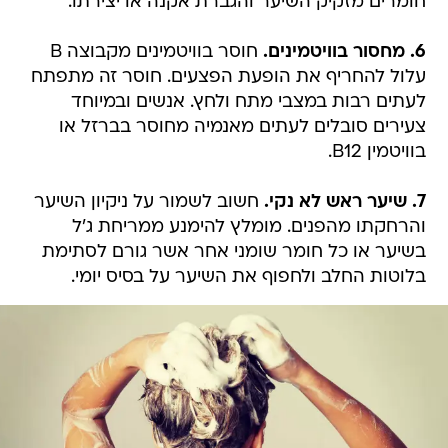
חומרים מזקיק השיער והגברת אקנה או יצירתו.
6. מחסור בוויטמינים.
חוסר בוויטמינים מקבוצה B
עלול להחריף את הופעת הפצעים. חוסר זה מתפתח
לעתים רבות במצבי מתח ולחץ. אנשים ובמיוחד
צעירים סובלים לעתים מאנמיה מחוסר בברזל או
בוויטמין B12.
7. שיער ראש לא נקי.
חשוב לשמור על ניקיון השיער
והרחקתו מהפנים. מומלץ להימנע ממריחת ג'ל
בשיער או כל חומר שומני אחר אשר גורם לסתימת
בלוטות החלב ולחפוף את השיער על בסיס יומי.