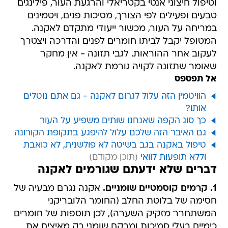
וטיפול חיצוני אנטי בקטריאלי והרגעת העור, פילינגים
טבעים ופעילים לפי הצורך, מסיכות פנים, ויטמינים
במריחה על העור, מכשור ייעודי מתקדם לאקנה.
המטופל יקבל לביתו חומרים לפנים והדרכה ויצטרך
לעקוב אחר ההוראות. לגבי תזונה - אין מחקר
שאומר שתזונה לקויה גורמת לאקנה.
אל תפספס
הוויטמין הזה עלול לגרום לאקנה - גם אתם נוטלים
אותו?
כך סוג הקפה שאנחנו שותים משפיע על העור
גם האיבר הזה שלכם עלול להיפגע בתקופת הקורונה
טיפול באקנה בגב בשיטה לא פולשנית, לא כואבת
וללא תופעות לוואי
דברים שלא ידעתם שגורמים לאקנה
1. קרמים קוסמטיים שומניים.
אקנה נגרם מבעיה של
חסימה של בלוטת החלב (החומר הלובריקני
המשתחרר מזקיק השערה), לכן תוספות של חומרים
כימיים בעלי סמיכות ומרקם שומני רק מאיצים את