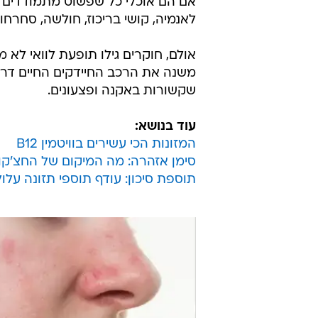
אם הם אוכלי כל שפשוט מתמודדים עם 
לאנמיה, קושי בריכוז, חולשה, סחרחור
אולם, חוקרים גילו תופעת לוואי לא
משנה את הרכב החיידקים החיים דרך 
שקשורות באקנה ופצעונים.
עוד בנושא:
המזונות הכי עשירים בוויטמין B12
סימן אזהרה: מה המיקום של החצ'קו
תוספת סיכון: עודף תוספי תזונה עלו