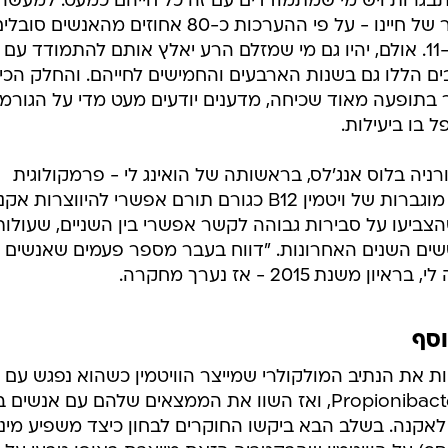
בגרות ויש מי שמתמודדים עם זה כל חייהם כמעט. למעשה,
רובנו נסבול מאקנה בשלב זה או אחר של חיינו - על פי ההערכות כ-80 אחוזים מהאנשים סוב
מהתפרצות מתישהו בין הגילאים 11-30. אולם, יהיו גם מי שמזלם הרע יאלץ אותם להתמודד עם
ים הללו גם בשנות הארבעים והחמישים לחייהם. והחלק הכי
תופעה מאוד שכיחה, מדענים יודעים מעט מדי על הגורמי
ל בו ביעילות.
ניה בלוס אנג'לס, בראשותה של הואינג לי - פרמקולוגית
מולקולרית, החליט להתמקד ברמות מוגברות של ויטמין B12 כגורם תורם אפשרי להיווצרות 
צביעו על סבירות גבוהה לקשר אפשרי בין השניים, שעולות
ם השנים האחרונות. "דווח בעבר מספר פעמים שאנשים
סף
 את הנתיב המולקולרי שמייצר הוויטמין כשהוא נפגש עם
החיידק האופייני לעור Propionibacterium acnes, ואז השוו את הממצאים שלהם עם אנשי
 לאקנה. בשלב הבא ביקשו החוקרים לבחון כיצד משפיע מינו