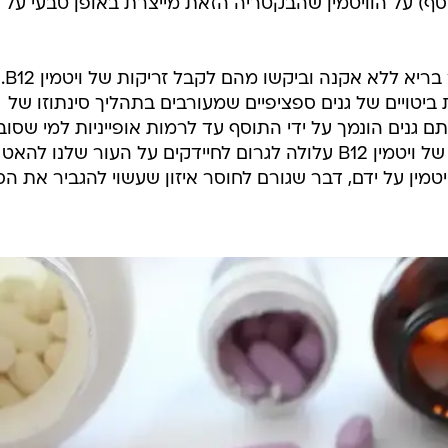
וסף) על הוויטמין שהבקטריה הזאת מייצרת באופן טבעי על
החוקרים גייסו 
 ביטויים של גנים ספציפיים שמעורבים בתהליך סינתוזו של
יים של אותם גנים הונמך על ידי התוסף עד לרמות אופייניות למי שסו
מאקנה. שנראה, אם כן, שנטילת יתר של ויטמין B12 עלולה לגרום לחיידקים על העור שלנו ל
טמין על ידם, דבר שגורם לחוסר איזון שעשוי להגביר את הסי