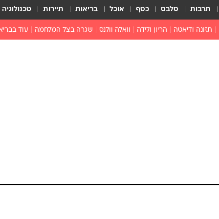
תרבות
סלבס
כסף
אוכל
בריאות
תיירות
טכנולוגיה
תזונה ודיאטה
הריון ולידה
וואלה וולנס
שגרה בצל המלחמה
עוד בבריא
תזונה מונעת
פפילומה
פוריות וגינקולוגיה
מדברים פרק
 לי
חצבת
צמחונות וטבעונות
רפואה מת
שפעת
הורות
מוצרים חדשים
בריאות על
ויטמינים
פסיכולוגיה
תרופות
הורות וילדי
כושר
חיים בריאי
דוקטורס
אופטיקה ועי
טוב לדעת
רפואה אלט