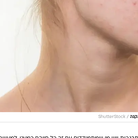
/
קנה
ShutterStock