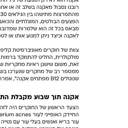
אקנה הוא לא רק תופעה של גיל ההת
הפצעים הבולטים, המוגלתיים והכואב
מבאס בכל זה הוא שלמרות שמדובר ב
לאקנה וכיצד ניתן למנוע אותו או לטפ
צוות של חוקרים מאוניברסיטת קליפור
זאת, משום שישנן ראיות מחקריות שה
ממספר רב של מחקרים שנערכו בששי
שנוטלים B12 מפתחים אקנה", אמרה לי, בראיון משנת 2015 - אז נערך מחקרה.
אקנה תוך שבוע מקבלת התו
הצעד הראשון של החוקרים היה לזהות
עור בריא ואנשים בעלי עור עם נטייה