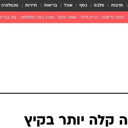
תרבות
סלבס
כסף
אוכל
בריאות
תיירות
טכנולוגיה
תזונה ודיאטה
הריון ולידה
וואלה וולנס
שגרה בצל המלחמה
עוד בבריא
תזונה מונעת
פפילומה
פוריות וגינקולוגיה
מדברים פרק
 לי
חצבת
צמחונות וטבעונות
רפואה מת
שפעת
הורות
מוצרים חדשים
בריאות על
ויטמינים
פסיכולוגיה
תרופות
הורות וילדי
כושר
חיים בריאי
דוקטורס
אופטיקה ועי
טוב לדעת
רפואה אלט