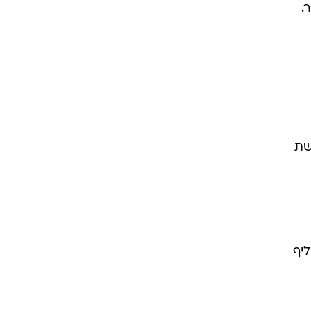
.
שת
יף