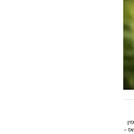
ין
ז -