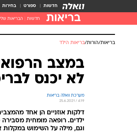
חדשות
ספורט
בחירות
בריאות
חדשות
הבריאות שלי
חיסונים
דוקטור, מה יש
בריאות
/
הורות
/
בריאות הילד
עזרה ראשונה
בית מרקחת
במצב הרפואי
בריאות האישה
לא יכנס לבריכ
מערכת וואלה בריאות
25.6.2021 / 4:19
דלקות אוזניים הן אחד מהמצבים
ילדים. רופאה מומחית מסבירה מ
וגם, מילה על השימוש במקלות א