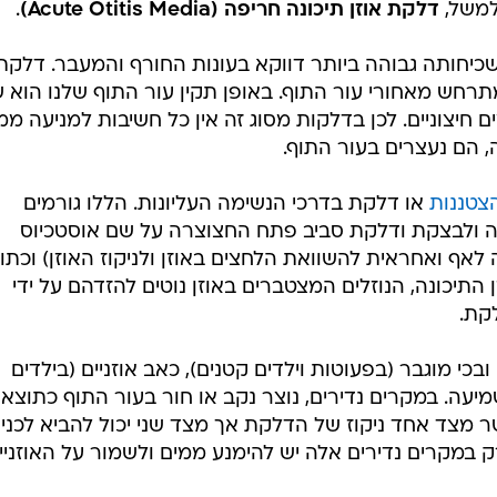
למשל,
דלקת אוזן תיכונה חריפה (Acute Otitis Media)
.
שכיחותה גבוהה ביותר דווקא בעונות החורף והמעבר. דלקת
תרחש מאחורי עור התוף. באופן תקין עור התוף שלנו הוא 
ם חיצוניים. לכן בדלקות מסוג זה אין כל חשיבות למניעה ממ
ה, הם נעצרים בעור התוף.
צטננות
או דלקת בדרכי הנשימה העליונות. הללו גורמים
ונה ולבצקת ודלקת סביב פתח החצוצרה על שם אוסטכיוס
לאף ואחראית להשוואת הלחצים באוזן ולניקוז האוזן) וכת
התיכונה, הנוזלים המצטברים באוזן נוטים להזדהם על ידי
קת.
י מוגבר (בפעוטות וילדים קטנים), כאב אוזניים (בילדים
שמיעה. במקרים נדירים, נוצר נקב או חור בעור התוף כתוצא
מצד אחד ניקוז של הדלקת אך מצד שני יכול להביא לכני
ק במקרים נדירים אלה יש להימנע ממים ולשמור על האוזניי