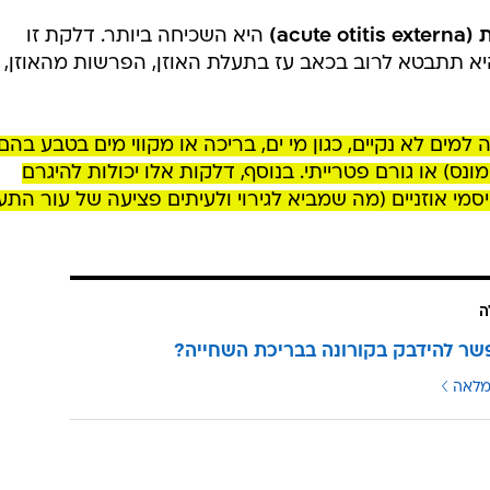
acut)
היא השכיחה ביותר. דלקת זו
א תתבטא לרוב בכאב עז בתעלת האוזן, הפרשות מהאוזן,
מים לא נקיים, כגון מי ים, בריכה או מקווי מים בטבע בהם
נס) או גורם פטרייתי. בנוסף, דלקות אלו יכולות להיגרם
יסמי אוזניים (מה שמביא לגירוי ולעיתים פציעה של עור התע
ה
ר להידבק בקורונה בבריכת השחייה?
מלאה