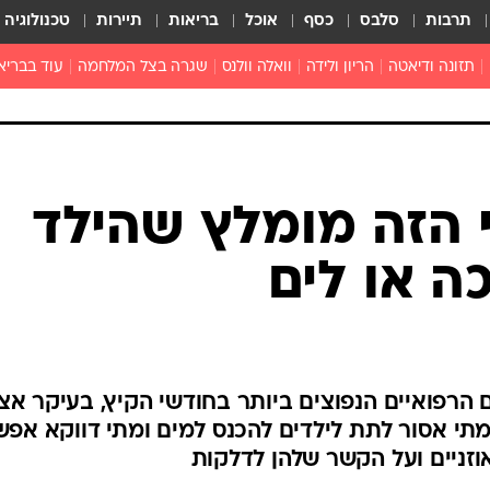
תרבות
סלבס
כסף
אוכל
בריאות
תיירות
טכנולוגיה
תזונה ודיאטה
הריון ולידה
וואלה וולנס
שגרה בצל המלחמה
עוד בבריא
תזונה מונעת
פפילומה
פוריות וגינקולוגיה
מדברים פרק
 לי
חצבת
צמחונות וטבעונות
רפואה מת
שפעת
הורות
מוצרים חדשים
בריאות על
 הזה מומלץ שהילד
ויטמינים
פסיכולוגיה
ה או לים
תרופות
הורות וילדי
כושר
חיים בריאי
דוקטורס
 הרפואיים הנפוצים ביותר בחודשי הקיץ, בעיקר אצ
אופטיקה ועי
תי אסור לתת לילדים להכנס למים ומתי דווקא אפ
טוב לדעת
וזניים ועל הקשר שלהן לדלקות
רפואה אלט