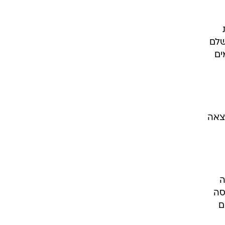
שלם
ים
וצאה
ה
סה
ם