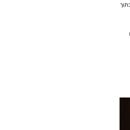
תוך
עור וקוסמטיקה
 מיני
אסתטיקה ופלסטיקה
י
מסאז'ים וטיפולים