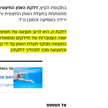
בתקופת הקיץ,
דלקת האוזן החיצונית (e otitis externa
מתפתחת בתעלת האוזן החיצונית והי
ירידה בשמיעה וכמובן גרד.
דלקת זו, היא לרוב תוצאה של חשיפה ל
ישנה הצטברות של חיידקים (פסאודומו
כתוצאה מניקוי תעלת האוזן על ידי ק
וכתוצאה מכך לתהליך דלקתי).
עוד בוואל
האם אפש
לכתבה ה
אל תפספס