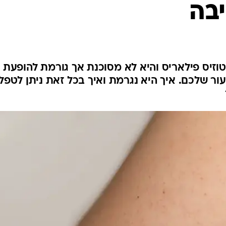
יבה
לחיות נכון
יופי וטיפוח
סקס ותפקוד
הגיל השליש
כל הכתבות
זיס פילאריס והיא לא מסוכנת אך גורמת להופעת
ור שלכם. איך היא נגרמת ואיך בכל זאת ניתן לטפל
כתבו לנו