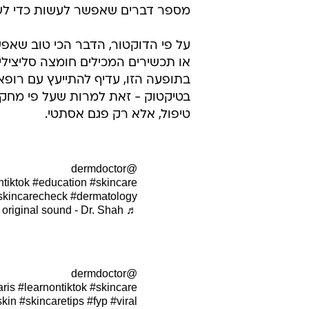
מספר דברים שאפשר לעשות כדי לש
על פי הדוקטור, הדבר הכי טוב שאפ
או תכשירים המכילים חומצה סליציל
בתופעה הזו, עדיף להתייעץ עם רופ
בטיקטוק - זאת למרות שעל פי מחק
טיפול, אלא רק פגם אסתטי.
@dermdoctor
tiktok
#education
#skincare
skincarecheck
#dermatology
♬ original sound - Dr. Shah
@dermdoctor
aris
#learnontiktok
#skincare
skin
#skincaretips
#fyp
#viral