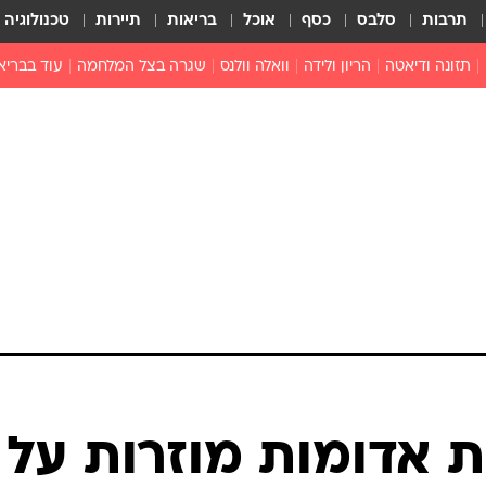
תרבות
סלבס
כסף
אוכל
בריאות
תיירות
טכנולוגיה
תזונה ודיאטה
הריון ולידה
וואלה וולנס
שגרה בצל המלחמה
עוד בבריא
תזונה מונעת
פפילומה
פוריות וגינקולוגיה
מדברים פרק
 לי
חצבת
צמחונות וטבעונות
רפואה מת
שפעת
הורות
מוצרים חדשים
בריאות על
ויטמינים
פסיכולוגיה
תרופות
הורות וילדי
כושר
חיים בריאי
דוקטורס
אופטיקה ועי
טוב לדעת
ת אדומות מוזרות על
רפואה אלט