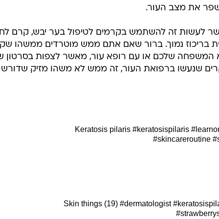
פר את מצב העור.
שר לעשות זה להשתמש בקרמים לטיפול בער יבש, קרם לח
ית בריכוז נמוך. ברור שאם אתם ממש מוטרדים ממשהו שק
א המשפחה שלכם או עם רופא עור, מאשר לצפות בסרטון ש
רים שנעשו ברפואת העור, זה ממש לא משהו מזיק שדורש
Keratosis pilaris
#keratosispilaris
#learnon
#skincareroutine
#
Skin things (19)
#dermatologist
#keratosispil
#strawberry