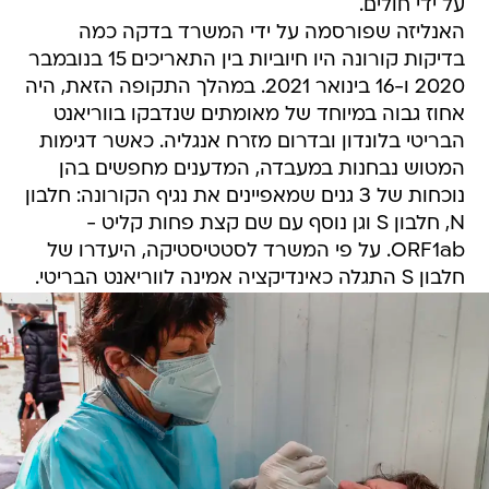
על ידי חולים.
האנליזה שפורסמה על ידי המשרד בדקה כמה
בדיקות קורונה היו חיוביות בין התאריכים 15 בנובמבר
2020 ו-16 בינואר 2021. במהלך התקופה הזאת, היה
אחוז גבוה במיוחד של מאומתים שנדבקו בווריאנט
הבריטי בלונדון ובדרום מזרח אנגליה. כאשר דגימות
המטוש נבחנות במעבדה, המדענים מחפשים בהן
נוכחות של 3 גנים שמאפיינים את נגיף הקורונה: חלבון
N, חלבון S וגן נוסף עם שם קצת פחות קליט -
ORF1ab. על פי המשרד לסטטיסטיקה, היעדרו של
חלבון S התגלה כאינדיקציה אמינה לווריאנט הבריטי.