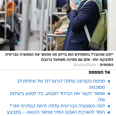
ייתכן שההבדל בתסמינים הוא בדיוק מה שהופך את המוטציה הבריטית
למדבקת יותר. אדם עם מסיכה משתעל ברכבת
/
התחתית
ShutterStock
אל תפספס
מגיפת הקורונה עלולה לגרום לגל של מחלות לב
מסוכנות
אפשר לקצר את הבידוד לשבוע, בלי לפגוע ביעילות
שלו
למה המוטציה הבריטית עלולה להיות קטלנית יותר?
הסוד להארכת האקט המיני ושיפור ההנאה - במבצע