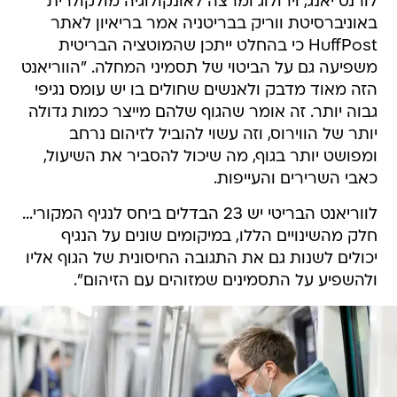
לורנס יאנג, וירולוג ומרצה לאונקולוגיה מולקולרית
באוניברסיטת ווריק בבריטניה אמר בריאיון לאתר
HuffPost כי בהחלט ייתכן שהמוטציה הבריטית
משפיעה גם על הביטוי של תסמיני המחלה. "הווריאנט
הזה מאוד מדבק ולאנשים שחולים בו יש עומס נגיפי
גבוה יותר. זה אומר שהגוף שלהם מייצר כמות גדולה
יותר של הווירוס, וזה עשוי להוביל לזיהום נרחב
ומפושט יותר בגוף, מה שיכול להסביר את השיעול,
כאבי השרירים והעייפות.
לווריאנט הבריטי יש 23 הבדלים ביחס לנגיף המקורי...
חלק מהשינויים הללו, במיקומים שונים על הנגיף
יכולים לשנות גם את התגובה החיסונית של הגוף אליו
ולהשפיע על התסמינים שמזוהים עם הזיהום".