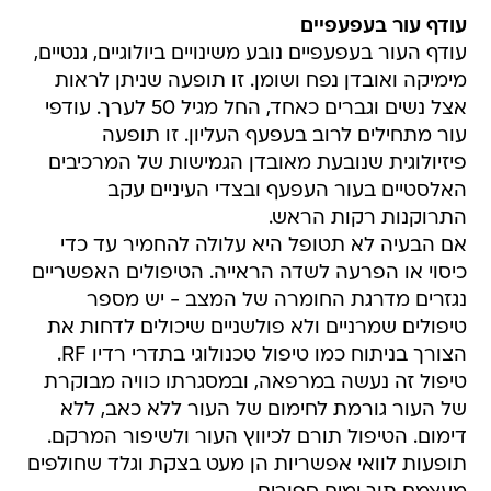
עודף עור בעפעפיים
עודף העור בעפעפיים נובע משינויים ביולוגיים, גנטיים,
מימיקה ואובדן נפח ושומן. זו תופעה שניתן לראות
אצל נשים וגברים כאחד, החל מגיל 50 לערך. עודפי
עור מתחילים לרוב בעפעף העליון. זו תופעה
פיזיולוגית שנובעת מאובדן הגמישות של המרכיבים
האלסטיים בעור העפעף ובצדי העיניים עקב
התרוקנות רקות הראש.
אם הבעיה לא תטופל היא עלולה להחמיר עד כדי
כיסוי או הפרעה לשדה הראייה. הטיפולים האפשריים
נגזרים מדרגת החומרה של המצב - יש מספר
טיפולים שמרניים ולא פולשניים שיכולים לדחות את
הצורך בניתוח כמו טיפול טכנולוגי בתדרי רדיו RF.
טיפול זה נעשה במרפאה, ובמסגרתו כוויה מבוקרת
של העור גורמת לחימום של העור ללא כאב, ללא
דימום. הטיפול תורם לכיווץ העור ולשיפור המרקם.
תופעות לוואי אפשריות הן מעט בצקת וגלד שחולפים