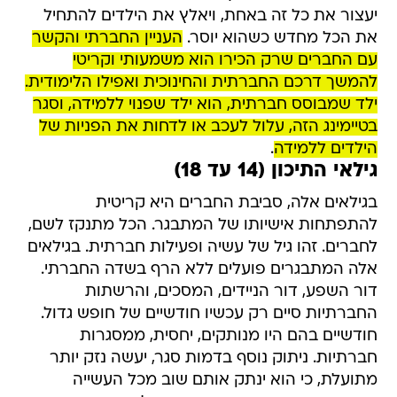
יעצור את כל זה באחת, ויאלץ את הילדים להתחיל
את הכל מחדש כשהוא יוסר.
העניין החברתי והקשר
עם החברים שרק הכירו הוא משמעותי וקריטי
להמשך דרכם החברתית והחינוכית ואפילו הלימודית.
ילד שמבוסס חברתית, הוא ילד שפנוי ללמידה, וסגר
בטיימינג הזה, עלול לעכב או לדחות את הפניות של
הילדים ללמידה
.
גילאי התיכון (14 עד 18)
בגילאים אלה, סביבת החברים היא קריטית
להתפתחות אישיותו של המתבגר. הכל מתנקז לשם,
לחברים. זהו גיל של עשיה ופעילות חברתית. בגילאים
אלה המתבגרים פועלים ללא הרף בשדה החברתי.
דור השפע, דור הניידים, המסכים, והרשתות
החברתיות סיים רק עכשיו חודשיים של חופש גדול.
חודשיים בהם היו מנותקים, יחסית, ממסגרות
חברתיות. ניתוק נוסף בדמות סגר, יעשה נזק יותר
מתועלת, כי הוא ינתק אותם שוב מכל העשייה