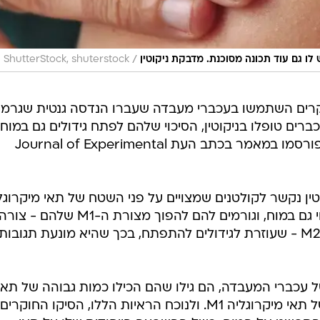
/
ו גם עוד תכונה מסוכנת. מדבקת ניקוטין
ShutterStock, shuterstock
וקרים השתמשו בעכברי מעבדה שעברו הנדסה גנטית שגרמ
ים טופלו בניקוטין, הסיכוי שלהם לפתח גידולים גם במוח
עלה משמעותית. מסקנות החוקרים פורסמו במאמר בכתב העת Journal of Experimental
טין נקשר לקולטנים שמצויים על פני השטח של תאי מיקרוגל
סוג של תא של מערכת החיסון שמצוי גם במוח, וגורמים להם להפוך מצורת ה-M1 שלהם - צור
שתוקפת תאי סרטן, לצורה המכונה M2 - שעוזרת לגידולים להתפתח, בכך שהיא מונעת תגובות
 עכברי המעבדה, הם גילו שהם הכילו כמות גבוהה של תאי
מיקרוגליה M2 וכמות קטנה יחסית של תאי מיקרוגליה M1. ולנוכח הראיות הללו, הסיקו החוקרים