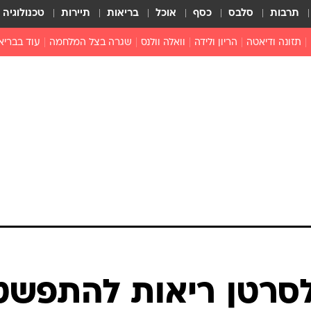
תרבות
סלבס
כסף
אוכל
בריאות
תיירות
טכנולוגיה
תזונה ודיאטה
הריון ולידה
וואלה וולנס
שגרה בצל המלחמה
עוד בבריא
תזונה מונעת
פפילומה
פוריות וגינקולוגיה
מדברים פרק
 לי
חצבת
צמחונות וטבעונות
רפואה מת
שפעת
הורות
מוצרים חדשים
בריאות על
ויטמינים
פסיכולוגיה
תרופות
הורות וילדי
כושר
חיים בריאי
דוקטורס
אופטיקה ועי
טוב לדעת
 לסרטן ריאות להתפשט
רפואה אלט