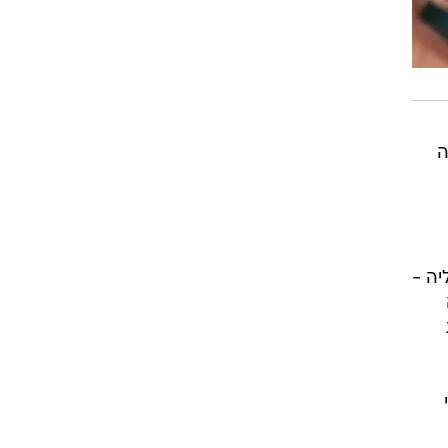
ה
יה -
ה