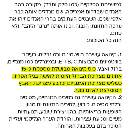
למשפחת הסלקיים (כמו סלק ותרד). מקורה בהרי
האנדים שבדרום אמריקה, שם מגדלים אותה כבר
אלפי שנים. השבטים העתיקים בהרי האנדים זיהו את
ערכה התזונתי הגבוה, וכינו אותה "גרגר הזהב", ולא
סתם.
הנה כל הסיבות:
1.
קינואה עשירה בוויטמינים ובמינרלים, בעיקר
בוויטמינים מקבוצות B, C ו-E, ובמינרלים כמו מגנזיום,
ברזל ואבץ.
כוס קינואה מבושלת מספקת כ-15
אחוזים מצריכת הברזל היומית לאישה בגיל הפריון,
כשליש מצריכת המגנזיום וכרבע מצריכת האבץ
המומלצת לאדם בוגר
.
2.
הקינואה עשירה גם בסיבים תזונתיים, מסיסים
ובלתי מסיסים. כידוע, לסיבים התזונתיים מגוון
השפעות בריאותיות, בהן: יצירת שובע, תנועתיות
מעיים ומניעת עצירות, והורדת הערך הגליקמי ועליית
הסוכר בדם בעקבות הארוחה.