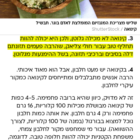
שליש מצריכת המגנזיום המומלצת לאדם בוגר. תבשיל
/
קינואה
ShutterStock
3.
קינואה לא מכילה גלוטן, ולכן היא יכולה להוות
תחליף טוב עבור חולי צליאק, שהרבה פעמים תזונתם
דלה בסיבים וברכיבי תזונה, בשל ההימנעות מגלוטן.
4.
בקינואה יש מעט חלבון, אבל הוא מאוד איכותי.
הרבה אנשים מתבלבלים ומתייחסים לקינואה כמקור
עיקרי לחלבון.
זה לא מדויק, כיוון שהיא ברובה פחמימה. 4-5 כפות
של קינואה מבושלת מכילות 100 קלוריות, 16 גרם
פחמימה ורק 4 גרם חלבון. את אותה כמות חלבון
נוכל למצוא בבורגול (במנה של 100 קלוריות, לצורך
ההשוואה). עבור מי שמחפש מקור לחלבון צמחי,
משפחת הקטניות יכולה להוות חלופה טובה. לדוגמה,