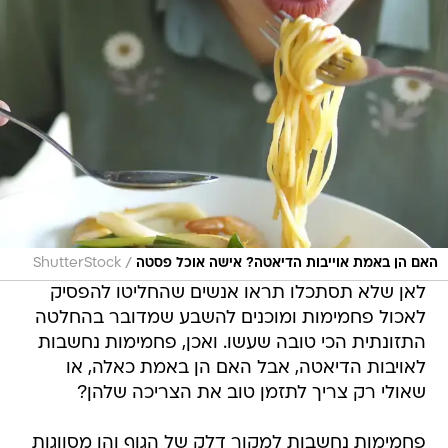
/
האם הן באמת אוייבות הדיאטה? אישה אוכל פסטה
ShutterStock
לאן שלא תסתכלו תראו אנשים שהחליטו להפסיק
לאכול פחמימות ומוכנים להשבע שמדובר בהחלטה
התזונתית הכי טובה שעשו. ואכן, פחמימות נחשבות
לאויבות הדיאטה, אבל האם הן באמת כאלה, או
שאולי רק צריך לתזמן טוב את הצריכה שלהן?
פחמימות נחשבות למקור דלק של הגוף והן מסווגות