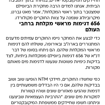
החיידקים המיקובקטריאליים, במיוחד בתוך הסביבה
הביתית. אנחנו למדים הרבה מחקירת הביופילם
שמצטבר בתוך ראשי המקלחת", אמר מאט גברט,
מיקרוביולוג שנמנה על צוות החוקרים מקולורדו.
656 דגימות מראשי מקלחת ברחבי
העולם
כדי לבצע את המחקר גייסו החוקרים עמיתים מדענים
המתגוררים בארה"ב ובאירופה, ששלחו להם דגימות
מראשי המקלחת שלהם. הם ניתחו בסופו של דבר
דנ"א של 656 דגימות ביופילם ממקלחות ביתיות, לצד
בדיקות כימיות פשוטות שנעשו לדגימות מים מאותם
מקורות.
כפי שחשדו החוקרים, חיידקי NTM הופיעו שוב ושוב
בבדיקות שלהם, אם כי היו הבדלים משמעותיים בין
דגימות שהגיעו מאזורים שונים ושהיו קשורות
למקורות מים שונים. "התרביות העצמאיות שביצענו
וניתחנו חשפו שחיידקים ממשפחת המיקובקטריום