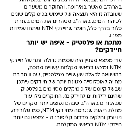
חיידקי המיקובקטריה היו נפוצים יותר במקלחות
בארה"ב מאשר באירופה, והחוקרים משערים
שעובדה זו היא תוצאה של שימוש בכימיקלים שונים
לטיהור המים. בארה"ב מטהרים את המים בעזרת
כלור בדרך כלל, חומר שחיידקי NTM פיתחו עמידות
מפניו.
מתכת או פלסטיק - איפה יש יותר
חיידקים?
עוד ממצא מעניין היה שכמות גדולה יותר של חיידקי
NTM נמצאו בראשי מקלחת עשויים מתכת,
בהשוואה לכאלה שעשויים מפלסטיק, שהיוו סביבת
מחייה לאוכלוסייה מגוונת יותר של חיידקים (ייתכן
שבשל קיומם של כימיקלים מסויימים בפלסטיק
שהינם ידידותיים לחיידקים). החוקרים גילו עוד
שבאזורים בארה"ב שבהם נפוצים יותר מקרים של
מחלת ריאות שנגרמה מחיידקי NTM, כמו פלורידה,
ניו יורק וחלקים מדרום קליפורניה - נמצאו גם יותר
חיידקי NTM בראשי המקלחת.