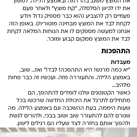
את המוצץ משם, בהרדמה ובאמצע הלילה. למשוך
את ידו לכיוון הסלסלה, "קח מוצץ" ולאחר פעם
פעמיים רק להצביע (הוא כבר מספיק גדול ויודע
לקחת לבד את המוצץ מבחינה מוטורית). באופן הזה
אנחנו למעשה מספקים לו את הנוחות המלאה לקחת
לבד את המוצץ ממקום קבוע ומוכר.
התהפכות
מעבדות
"יא כמה מרגש! היא התהפכה! לבד!" ואז... שוב,
באמצע הלילה. והתעוררה מזה. ועכשיו זה כבר פחות
מלהיב...
כאשר הקטנטנים שלנו לומדים להתהפך, הם
מתחילים לתרגל את היכולת החדשה שרכשו בכל
שעות היממה, בעת ההשכבה וגם באמצע הלילה. מה
שגורם להם להתעורר שוב ושוב בבכי, ולהורים לגשת
ולהפוך אותם בחזרה לצד שעליו הם רגילים לישון.