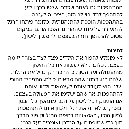
ולצפות שאנחנו נעשה עבורם את השירות של
ההתהפכות גם לאחר שכבר ישלטו בכך ויידעו
להתהפך לבד. בשלב הזה, הציפייה לעזרה
בהתהפכות הופכת להתנהגותית (כלומר פיתחו הרגל
להתעורר על מנת שההורים יהפכו אותם, במקום
פשוט להתהפך חזרה בעצמם ולהמשיך לישון).
לחירות
לא מומלץ להפוך את הילדים מצד לצד בצורה יזומה
בעצמנו. כלומר, לא לעשות את כל ההיפוך
מההתחלה ועד הסוף, כי הדבר רק יגדיל את התלות
שלהם בנו. ברגע שהם מראים יכולת, התפקיד ההורי
שלנו הוא לעודד אותם לעצמאות ולכוון אותם
להתהפכות, אך שהם ישלימו את הפעולה בעצמם.
אם התינוק רגיל לישון על הגב, מתהפך על הבטן
ובוכה, יש לאחוז את רגלו ולכוון אותו להתהפכות
לכיוון הנכון, באמצעות דחיפת הרגל וקיפול הברך,
תוך כדי שטופחים על המזרן ואומרים "על הגב",