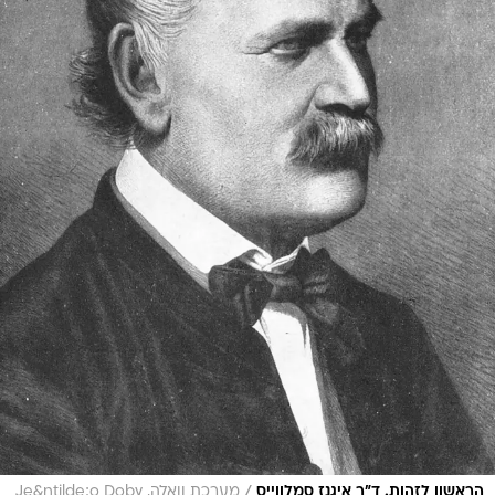
/
הראשון לזהות. ד"ר איגנז סמלווייס
מערכת וואלה, Je&ntilde;o Doby