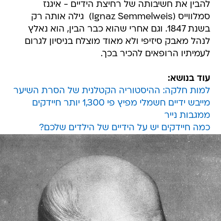
להבין את חשיבותה של רחיצת הידיים - איגנז
סמלווייס (Ignaz Semmelweis)  גילה אותה רק
בשנת 1847. וגם אחרי שהוא כבר הבין, הוא נאלץ
לנהל מאבק סיזיפי ולא מאוד מוצלח בניסיון לגרום
לעמיתיו הרופאים להכיר בכך.
עוד בנושא:
למות חלקה: ההיסטוריה הקטלנית של הסרת השיער
מייבש ידיים חשמלי מפיץ פי 1,300 יותר חיידקים
ממגבות נייר
כמה חיידקים יש על הידיים של הילדים שלכם?