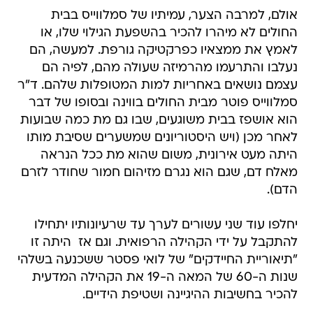
אולם, למרבה הצער, עמיתיו של סמלווייס בבית
החולים לא מיהרו להכיר בהשפעת הגילוי שלו, או
לאמץ את ממצאיו כפרקטיקה גורפת. למעשה, הם
נעלבו והתרעמו מהרמיזה שעולה מהם, לפיה הם
עצמם נושאים באחריות למות המטופלות שלהם. ד"ר
סמלווייס פוטר מבית החולים בווינה ובסופו של דבר
הוא אושפז בבית משוגעים, שבו גם מת כמה שבועות
לאחר מכן (ויש היסטוריונים שמשערים שסיבת מותו
היתה מעט אירונית, משום שהוא מת ככל הנראה
מאלח דם, שגם הוא נגרם מזיהום חמור שחודר לזרם
הדם).
יחלפו עוד שני עשורים לערך עד שרעיונותיו יתחילו
להתקבל על ידי הקהילה הרפואית. וגם אז  היתה זו
"תיאוריית החיידקים" של לואי פסטר ששכנעה בשלהי
שנות ה-60 של המאה ה-19 את הקהילה המדעית
להכיר בחשיבות ההיגיינה ושטיפת הידיים.