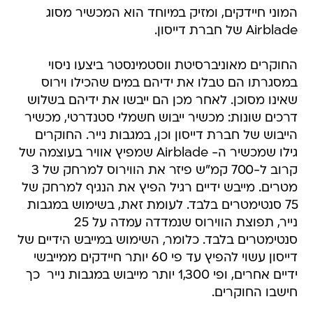
המוני חיידקים, ומזיק במיוחד הוא המכשיר מסוג
Airblade של חברת דייסון.
החוקרים מאוניברסיטת ווסטמינסטר ביצעו ניסוי
במסגרתו הם טבלו את ידיהם במים שהכילו וירוס
שאינו מסוכן. לאחר מכן הם ייבשו את ידיהם בשלוש
דרכים שונות: מכשיר ייבוש חשמלי סטנדרטי, מכשיר
הייבוש של חברת דייסון וכן, במגבות נייר. החוקרים
גילו שמכשיר ה- Airblade שמפיץ אוויר בעוצמה של
קרוב ל-700 קמ"ש פיזר את הווירוס למרחק של 3
מטרים. מייבש ידיים רגיל הפיץ את הנגיף למרחק של
75 סנטימטרים בלבד. לעומת זאת, בשימוש במגבות
נייר, תפוצת הווירוס שנמדדה עמדה על 25
סנטימטרים בלבד. כלומר, השימוש במייבש הידיים של
דייסון עשוי להפיץ עד פי 60 יותר חיידקים ממייבשי
ידיים אחרים, ופי 1,300 יותר מייבוש במגבות נייר  כך
חישבו החוקרים.