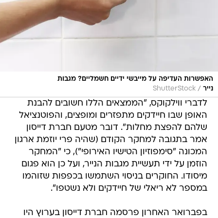
האפשרות העדיפה על מייבשי ידיים חשמליים? מגבות
/
נייר
ShutterStock
לדברי ווילקוקס, "הממצאים הללו חשובים להבנת
האופן שבו חיידקים מתפזרים ומופצים, והפוטנציאל
שלהם להפצת מחלות". דובר מטעם חברת דייסון
אמר בתגובה למחקר הקודם (שהיה פרי יוזמת ארגון
המכונה "סימפוזיון הטישיו האירופי"), כי "המחקר
הוזמן על ידי תעשיית מגבות הנייר, ועל כן הוא פגום
מיסודו. החוקרים בניסוי השתמשו בכפפות שזוהמו
במספר לא ריאלי של חיידקים ולא נשטפו".
בפברואר האחרון פרסמה חברת דייסון בערוץ היו