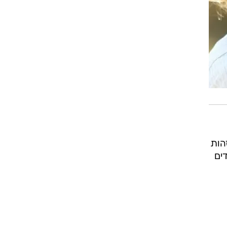
הות
ים