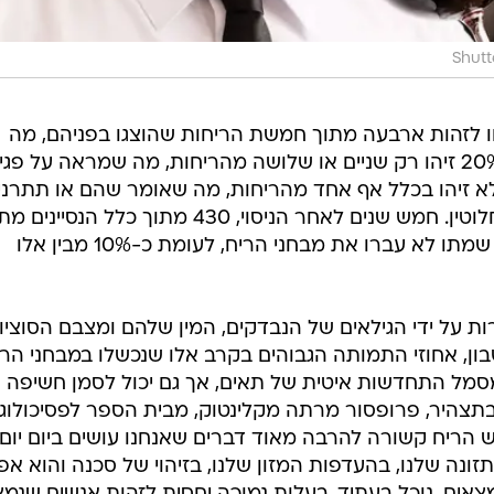
Shutt
ים והנשים (78%) הצליחו לזהות ארבעה מתוך חמשת הריחות שהוצגו בפניהם, מה
שאומר שחוש הריח שלהם תקין. כ-20% זיהו רק שניים או שלושה מהריחות, מה שמראה על פ
 ריח אחד, או לא זיהו בכלל אף אחד מהריחות, מה שאומר שהם או תתרני
או שחוש הריח שלהם נפגם כמעט לחלוטין. חמש שנים לאחר הניסוי, 430 מתוך כלל הנסיינים
הסטטיסטיקה הראתה כי 39% מאלו שמתו לא עברו את מבחני הריח, לעומת כ-10% מבין אלו
ות על ידי הגילאים של הנבדקים, המין שלהם ומצבם הסוציו
ון, אחוזי התמותה הגבוהים בקרב אלו שנכשלו במבחני הרי
מסמל התחדשות איטית של תאים, אך גם יכול לסמן חשיפה
 בתצהיר, פרופסור מרתה מקלינטוק, מבית הספר לפסיכולוגי
ש הריח קשורה להרבה מאוד דברים שאנחנו עושים ביום יום"
זונה שלנו, בהעדפות המזון שלנו, בזיהוי של סכנה והוא אפי