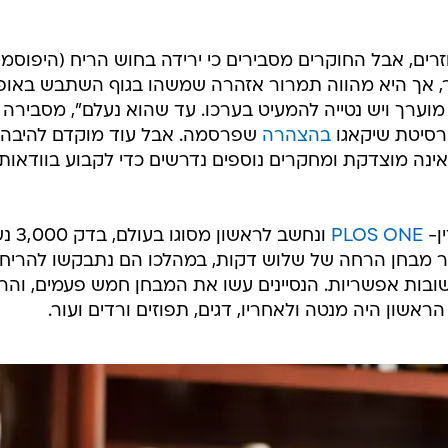
ים, אבל החוקרים מסבירים כי ירידה בחוש הריח (היפוסמי
יר, אך היא מהווה תמרור אזהרה שמשהו בגוף השתבש באופ
 מוערך ויש נטייה להמעיט בערכו. עד שהוא נעלם", מסבירה 
ברסיטת שיקאגו
בהצהרה
שפרסמה. אבל עוד מוקדם להיבה
אינה מוצדקת ומחקרים נוספים נדרשים כדי לקבוע בוודאות
ן-
PLOS ONE
ונחשב לראשון מסו
57-8 שנדרשו לעבור מבחן הרחה של שלוש דקות, במהלכו הם נתבקשו להריח
שובות אפשריות. הנסיינים עשו את המבחן חמש פעמים, והר
אשון היה מנטה ולאחריו, דגים, תפוזים ורדים ועור.