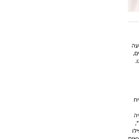
גיעה
ם,
 מתו.
ח
ה
,
לו