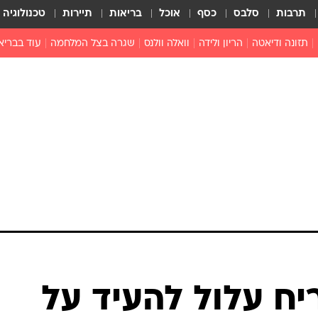
תרבות
סלבס
כסף
אוכל
בריאות
תיירות
טכנולוגיה
תזונה ודיאטה
הריון ולידה
וואלה וולנס
שגרה בצל המלחמה
עוד בבריא
תזונה מונעת
פפילומה
פוריות וגינקולוגיה
מדברים פרק
 לי
חצבת
צמחונות וטבעונות
רפואה מת
שפעת
הורות
מוצרים חדשים
בריאות על
ויטמינים
פסיכולוגיה
תרופות
הורות וילדי
כושר
חיים בריאי
דוקטורס
אופטיקה ועי
טוב לדעת
יח עלול להעיד על
רפואה אלט