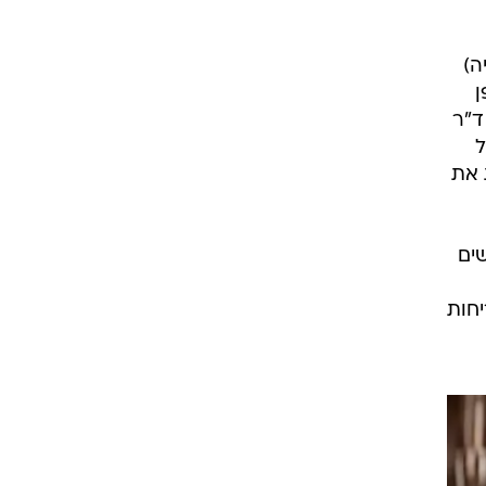
ה)
ן
ד"ר
ל
 את
גו בעולם, בדק 3,000 נשים
יחות