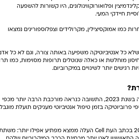
נדמיצין ופלואורוקווינולונים, היו קשורות להשפעה
ית חיידקי המעי.
רות כמו אמוקסיצילין, מקרולידים וצפלוספורינים נמצאו
לא כל אנטיביוטיקה משפיעה באותה צורה, וגם לא כל אדם
יסון מוחלשת או כאלה שנוטלים תרופות מסוימות, כמו תרו
 רגישים יותר לשינויים במיקרוביום.
רת?
לפי סקירת מחקרים גדולה שפורסמה בשנת 2023, התשובה כנראה מורכבת הרבה יותר מכפי
י פרוביוטיקה בזמן טיפול אנטיביוטי מעניקים תועלת מוגבל
מחקר נוסף שפורסם כבר בשנת 2018 בכתב העת Cell העלה ממצא מפתיע אפילו יותר: 
קה התאוששו לאט יותר מבחינת הרכב המיקרוביום שלהם,