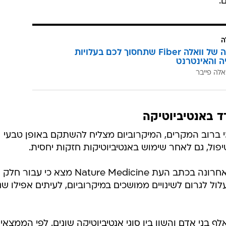
.
ה
המהפכה של וואלה Fiber שתחסוך לכם בעלויות
יה והאינטרנט
אלה פייבר
ד באנטיביוטיקה
 ברוב המקרים, המיקרוביום מצליח להשתקם באופן טבעי
פול, גם לאחר שימוש באנטיביוטיקות חזקות יחסית.
אלא שמחקר שוודי חדש שפורסם לאחרונה בכתב העת Nature Medicine מצא כי עבור חלק
לול לגרום לשינויים ממושכים במיקרוביום, לעיתים אפילו שנ
וקרים ניתחו נתונים של כמעט 15 אלף בני אדם והשוו בין סוגי אנטיביוטיקה שונים. לפי הממצאי