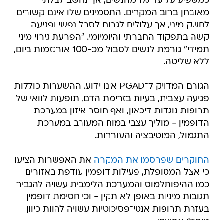
כמשפיע על עד 1% מהנשים, אך נחשב לבלתי
מאובחן ברוב המקרים. התסמינים שלו אינם קשורים
לחשק מיני, אך עלולים לגרום לסבל נפשי ופגיעה
קשה בתפקוד החברתי והיומיומי. "הפרעת גירוי מיני
תמידי" גורמת לנשים לסבול מכ-100 אורגזמות ביום,
ללא שליטה.
הגורם המדויק ל־PGAD אינו ידוע. ההשערות כוללות
פגיעה עצבית, בעיות בזרימת הדם, תופעות לוואי של
תרופות נוגדות דיכאון, ואף חוסר איזון במערכת
הדופמין - מוליך עצבי במוח המעורב במערכת
התגמול, המוטיבציה והעוררות.
החוקרים שפרסמו את המקרה
את האפשרות הציעו
כי אצל המטופלת, פעילות דופמין עודפת באזורים
כמו ההיפותלמוס והמערכת הלימבית עשויה להגביר
תגובות מיניות באופן לא תקין - וכי חסימת דופמין
בעזרת תרופות אנטי־פסיכוטיות עשויה להוות כיוון