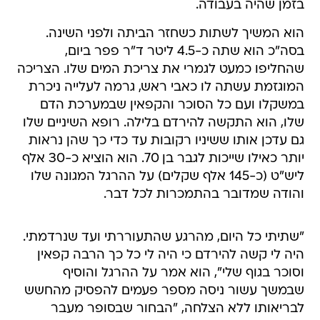
בזמן שהיה בעבודה.
הוא המשיך לשתות כשחזר הביתה ולפני השינה.
בסה"כ הוא שתה כ-4.5 ליטר ד"ר פפר ביום,
שהחליפו כמעט לגמרי את צריכת המים שלו. הצריכה
המוגזמת עשתה לו כאבי ראש, גרמה לעלייה ניכרת
במשקלו ועם כל הסוכר והקפאין שבמערכת הדם
שלו, הוא התקשה להירדם בלילה. רופא השיניים שלו
גם עדכן אותו ששיניו רקובות עד כדי כך שהן נראות
יותר כאילו שייכות לגבר בן 70. הוא הוציא כ-30 אלף
ליש"ט (כ-145 אלף שקלים) על ההרגל המגונה שלו
והודה שמדובר בהתמכרות לכל דבר.
"שתיתי כל היום, מהרגע שהתעוררתי ועד שנרדמתי.
היה לי קשה להירדם כי היה לי כל כך הרבה קפאין
וסוכר בגוף שלי", הוא אמר על ההרגל והוסיף
שבמשך עשור ניסה מספר פעמים להפסיק מהחשש
לבריאותו ללא הצלחה, "הבחור שבסופר מעבר