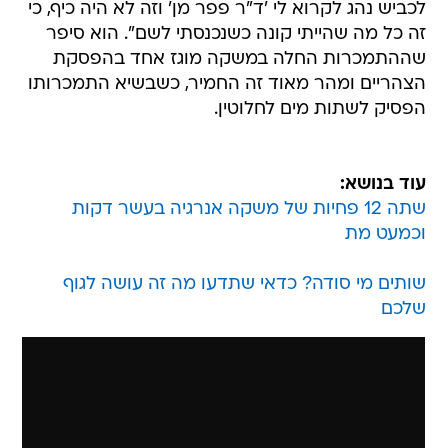
לכביש נהג לקרוא לי 'ד"ר פפר מן' וזה לא היה כיף, כי
זה כל מה שהייתי קונה כשנכנסתי לשם". הוא סיפר
שההתמכרות החלה במשקה מוגז אחד בהפסקת
הצהריים ומהר מאוד זה החמיר, כשבשיא התמכרותו
הפסיק לשתות מים לחלוטין.
עוד בנושא:
שתה 12 פחיות של משקה אנרגיה בעשר דקות
וכמעט מת
שותים מי סודה? כדאי שתדעו מה זה עושה לגוף
שלכם