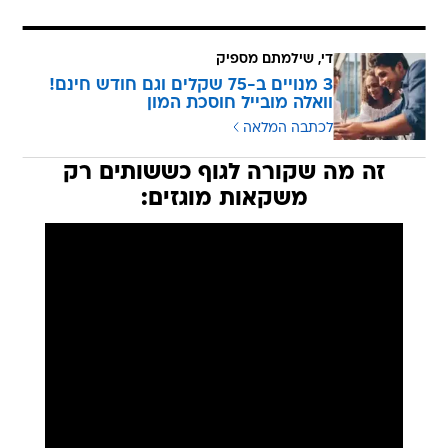
די, שילמתם מספיק
3 מנויים ב-75 שקלים וגם חודש חינם!
וואלה מובייל חוסכת המון
לכתבה המלאה
זה מה שקורה לגוף כששותים רק
משקאות מוגזים: