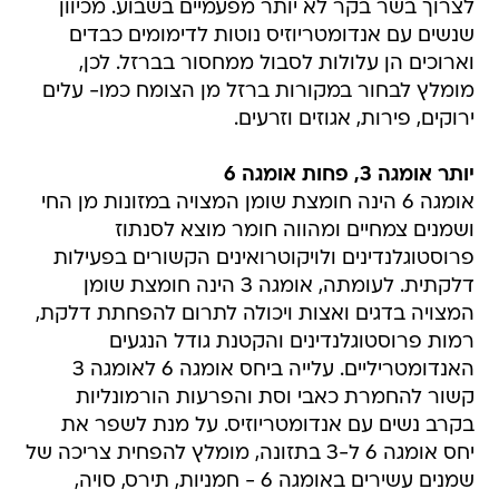
וארוכים הן עלולות לסבול ממחסור בברזל. לכן,
מומלץ לבחור במקורות ברזל מן הצומח כמו- עלים
ירוקים, פירות, אגוזים וזרעים.
יותר אומגה 3, פחות אומגה 6
אומגה 6 הינה חומצת שומן המצויה במזונות מן החי
ושמנים צמחיים ומהווה חומר מוצא לסנתוז
פרוסטוגלנדינים ולויקוטרואינים הקשורים בפעילות
דלקתית. לעומתה, אומגה 3 הינה חומצת שומן
המצויה בדגים ואצות ויכולה לתרום להפחתת דלקת,
רמות פרוסטוגלנדינים והקטנת גודל הנגעים
האנדומטריליים. עלייה ביחס אומגה 6 לאומגה 3
קשור להחמרת כאבי וסת והפרעות הורמונליות
בקרב נשים עם אנדומטריוזיס. על מנת לשפר את
יחס אומגה 6 ל-3 בתזונה, מומלץ להפחית צריכה של
שמנים עשירים באומגה 6 - חמניות, תירס, סויה,
כותנה ולהקפיד על צריכה של אומגה 3 מהחי (דגים
שמנים, ביצים מועשרות) לפחות 1-2 פעמים בשבוע.