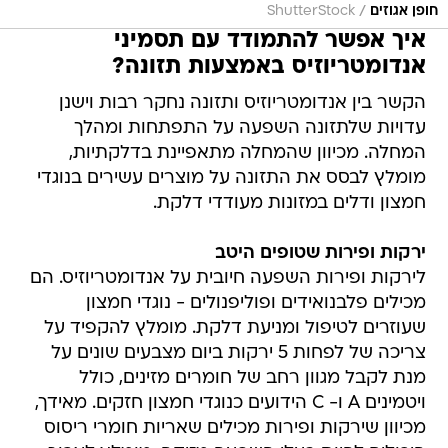
אנדומטריוזיס באמצעות תזונה?
הקשר בין אנדומטריוזיס ותזונה נחקר רבות וישנן
עדויות שלתזונה השפעה על התפתחות ומהלך
המחלה. מכיוון שהמחלה מתאפיינת בדלקתיות,
מומלץ לבסס את התזונה על מוצרים עשירים בנוגדי
חמצון ודלים במזונות מעודדי דלקת.
ירקות ופירות שטופים היטב
לירקות ופירות השפעה חיובית על אנדומטריוזיס. הם
מכילים פלבנואידים ופוליפנולים - נוגדי חמצון
שעוזרים לטיפול ומניעת דלקת. מומלץ להקפיד על
צריכה של לפחות 5 ירקות ביום מצבעים שונים על
מנת לקבל מגוון רחב של חומרים מזינים, כולל
ויטמינים A ו- C הידועים כנוגדי חמצון חזקים. מאידך,
מכיוון שירקות ופירות מכילים שאריות חומרי ריסוס
היכולים להיות בעלי השפעה מזיקה, מומלץ לצרוך
ירקות ופירות אורגניים או להקפיד על שטיפה טובה