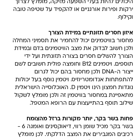
וקילוף.
איזון חסרים תזונתיים במידת הצורך
מחסור בוויטמינים יכול להחמיר את תסמיני המחלה
ולכן חשוב לבדוק את מצב הוויטמינים בדם ובמידת
הצורך להשלים חסרים בצורה תזונתית ועל ידי
תוספים. ויטמינים B12 וחומצה פולית חשובים לשם
ייצור ה-DNA ולכן מחסור בהם יכול לגרום
להתפתחות אנדומטריוזיס. ויטמין נוסף בעל יכולות
נוגדות חמצון הינו ויטמין D. האוכלוסייה הישראלית
מתאפיינת במחסור בוויטמין זה ולכן מומלץ לשקול
שילוב תוסף בהתייעצות עם הרופא המטפל.
פחות בשר בקר, יותר מקורות ברזל מהצומח
בשר בקר מכיל שומן רווי, דיאוקסינים ואומגה 6 -
רכיבים המגבירים את המצב הדלקתי. לכן מומלץ
לצרוך בשר בקר לא יותר מפעמיים בשבוע. מכיוון
שנשים עם אנדומטריוזיס נוטות לדימומים כבדים