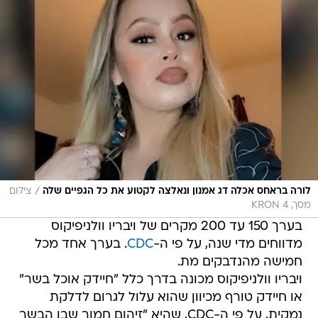
/
לורה בראחס אכלה דג אמנון ונאלצה לקטוע את כל הגפיים שלה
צילום
מסך, KRON 4
בערך 150 עד 200 מקרים של ויבריו וולניפיקוס
מדווחים מדי שנה, על פי ה-
CDC
. בערך אחד מכל
חמישה מהנדבקים מת.
ויבריו וולניפיקוס מכונה בדרך כלל "חיידק אוכל בשר"
או חיידק טורף מכיוון שהוא עלול לגרום לדלקת
נמקית, על פי ה-CDC, שהיא "זיהום חמור שבו הבשר