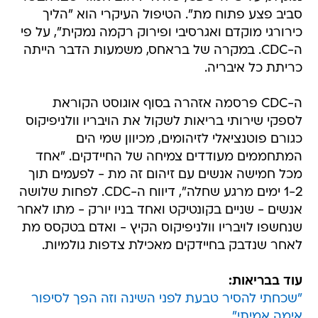
סביב פצע פתוח מת". הטיפול העיקרי הוא "הליך
כירורגי מוקדם ואגרסיבי ופירוק רקמה נמקית", על פי
ה-CDC. במקרה של בראחס, משמעות הדבר הייתה
כריתת כל איבריה.
ה-CDC פרסמה אזהרה בסוף אוגוסט הקוראת
לספקי שירותי בריאות לשקול את הויבריו וולניפיקוס
כגורם פוטנציאלי לזיהומים, מכיוון שמי הים
המתחממים מעודדים צמיחה של החיידקים. "אחד
מכל חמישה אנשים עם זיהום זה מת - לפעמים תוך
1-2 ימים מרגע שחלה", דיווח ה-CDC. לפחות שלושה
אנשים - שניים בקונטיקט ואחד בניו יורק - מתו לאחר
שנחשפו לויבריו וולניפיקוס הקיץ - ואדם בטקסס מת
לאחר שנדבק בחיידקים מאכילת צדפות גולמיות.
עוד בבריאות:
"שכחתי להסיר טבעת לפני השינה וזה הפך לסיפור
אימה אמיתי"