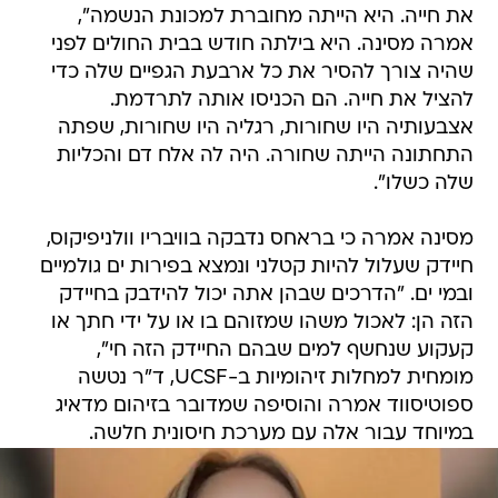
את חייה. היא הייתה מחוברת למכונת הנשמה",
אמרה מסינה. היא בילתה חודש בבית החולים לפני
שהיה צורך להסיר את כל ארבעת הגפיים שלה כדי
להציל את חייה. הם הכניסו אותה לתרדמת.
אצבעותיה היו שחורות, רגליה היו שחורות, שפתה
התחתונה הייתה שחורה. היה לה אלח דם והכליות
שלה כשלו".
מסינה אמרה כי בראחס נדבקה בוויבריו וולניפיקוס,
חיידק שעלול להיות קטלני ונמצא בפירות ים גולמיים
ובמי ים. "הדרכים שבהן אתה יכול להידבק בחיידק
הזה הן: לאכול משהו שמזוהם בו או על ידי חתך או
קעקוע שנחשף למים שבהם החיידק הזה חי",
מומחית למחלות זיהומיות ב-UCSF, ד"ר נטשה
ספוטיסווד אמרה והוסיפה שמדובר בזיהום מדאיג
במיוחד עבור אלה עם מערכת חיסונית חלשה.