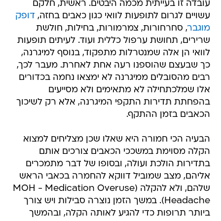
עובדה זו בעייתית מכמה היבטים. ראשית, חלקם
עשויים לגרום לתופעות לוואי כגון כאבים בחזה,
דופק
מוגבר
, סחרחורות, צמרמורות, בחילות, חולשת
שרירים, תחושת ערפול כללית ועוד. לעיתים תופעות
לוואי הן אלה שמנטרלות מתפקוד, בנוסף למיגרנה,
כך שבעצם שהוספנו רעה אחת לאחרת. מעבר לכך,
רבים מהסובלים ממיגרנה לא ימצאו נחמה בכדורים
אלו שמלכתחילה לא מתאימים ולא מסייעים
בהפחתת תדירות התקפי המיגרנה, אלא רק לשיכוך
הכאבים בזמן ההתקף.
הבעיה הכי חמורה היא שאלו שכן מצליחים למצוא
הקלה מסוימת במשככי הכאבים צורכים אותם
בתדירות הולכת ועולה, ובסופו של דבר מתמכרים
אליהם, מצב שמוביל דווקא להחמרה בכאבי הראש
שלהם, ולא להקלה (MOH - Medication Overuse
Headache). במשך הזמן נוצרה סבילות ויש צורך
ביותר תרופות כדי להגיע לאותה הקלה, ובהמשך