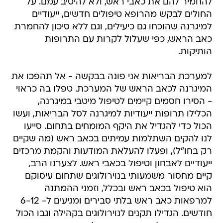
להחמיר להם את כאבי ראש, ולא להיטיב עמם. על
החולים לבקש מהרופא טיפולים חדשים, ייעודיים
למיגרנה שהוכחו גם כיעילים, וגם ללא סיכון להחמרת
כאב הראש, כפי שעלול לקרות עם התרופות
הותיקות.
למערכת הבריאות אני פונה בבקשה - אל תהפכו את
המיגרנה לכאב הראש של המערכת. טפלו בה כראוי
- הסירו חסמים קיימים לטיפול מיטבי במיגרנה,
הכלילו תרופות ייעודיות למיגרנה לסל הבריאות, ועשו
הכול כדי להגדיל את היקף המומחים בתחום. סייעו
לנו להקים השתלמות עמיתים בכאב ראש (מה שקיים
רק בחו"ל), ופעלו להעלאת המודעות והקמת מרכזים
ייעודיים לאבחון וטיפול בכאבי ראש. לצערנו הרב,
קיים מחסור משמעותי בנוירולוגים שתחום עיסוקם
הוא טיפול בכאב ראש ובכלל, וזמני ההמתנה
למרפאות כאב ראש בלתי סבירים ומגיעים ל- 6-12
חודשים. הגדילו תקנים לנוירולוגים בקהילה וגבו הכול