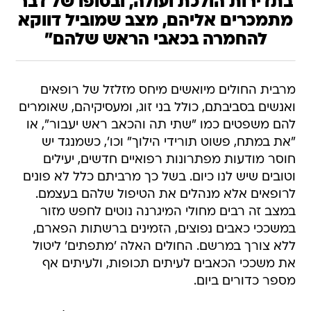
בתדירות הולכת ועולה, ובסופו של דבר
מתמכרים אליהם, מצב שמוביל דווקא
להחמרה בכאבי הראש שלהם"
מרבית החולים מיואשים מיחס מזלזל של רופאים
ואנשים בסביבתם, כולל בני זוג, ומעסיקיהם, שאומרים
להם משפטים כמו "שתי תה והכאב ראש יעבור", או
"את במתח, פשוט תורידי הילוך" וכו', כשמנגד יש
חוסר מודעות מפתרונות רפואיים חדשים, יעילים
וטובים שיש לנו כיום. בשל כך מרביתם כלל לא פונים
לרופאים אלא מנהלים את הטיפול שלהם בעצמם.
במצב זה רבים מחולי המיגרנה נוטים לחפש מזור
במשככי כאבים נפוצים, הזמינים ברשתות הפארם,
ללא צורך במרשם. החולים האלה 'מתפתים' ליטול
את משככי הכאבים לעיתים תכופות, ולעיתים אף
מספר כדורים ביום.