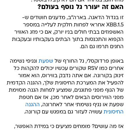
מהזיהום, במיוחד אם הם לא קיבלו בוסטר.
האם זה יעורר גל נוסף בעולם?
זו בגדול הדאגה. בארה"ב, מדענים חושדים ש-
XBB.1.5 אחראי לפחות חלקית לעלייה במספר
האשפוזים בבתי חולים בניו יורק, אם כי מזג האוויר
הקפוא והתכנסות בתוך הבתים בעקבותיו ובעקבות
החגים תרמו גם הם.
באופן פרדוקסלי, גל החורף של
שפעת
ונגיפי נשימה
אחרים כמו RSV שקורים עכשיו יכולים להקהות כל
זינוק בקורונה. אם אתה נדבק בווירוס, הוא אמור
להפעיל את המערכת החיסונית שלך, ההגנה הקדמית
של הגוף מפני פתוגנים, שמציע לפחות הגנה מסוימת
מפני הווירוסים הבאים לאחר מכן. אז אם חטפת
שפעת או נגיף נשימתי אחר לאחרונה,
ההגנה
החיסונית
עשויה לעזור גם במפגש עם קורונה.
אז מה עושים? מומחים מציעים כי במידת האפשר,