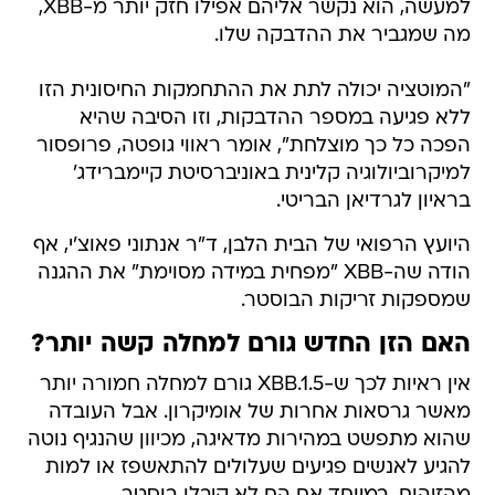
למעשה, הוא נקשר אליהם אפילו חזק יותר מ-XBB,
מה שמגביר את ההדבקה שלו.
"המוטציה יכולה לתת את ההתחמקות החיסונית הזו
ללא פגיעה במספר ההדבקות, וזו הסיבה שהיא
הפכה כל כך מוצלחת", אומר ראווי גופטה, פרופסור
למיקרוביולוגיה קלינית באוניברסיטת קיימברידג'
בראיון לגרדיאן הבריטי.
היועץ הרפואי של הבית הלבן, ד"ר אנתוני פאוצ'י, אף
הודה שה-XBB "מפחית במידה מסוימת" את ההגנה
שמספקות זריקות הבוסטר.
האם הזן החדש גורם למחלה קשה יותר?
אין ראיות לכך ש-XBB.1.5 גורם למחלה חמורה יותר
מאשר גרסאות אחרות של אומיקרון. אבל העובדה
שהוא מתפשט במהירות מדאיגה, מכיוון שהנגיף נוטה
להגיע לאנשים פגיעים שעלולים להתאשפז או למות