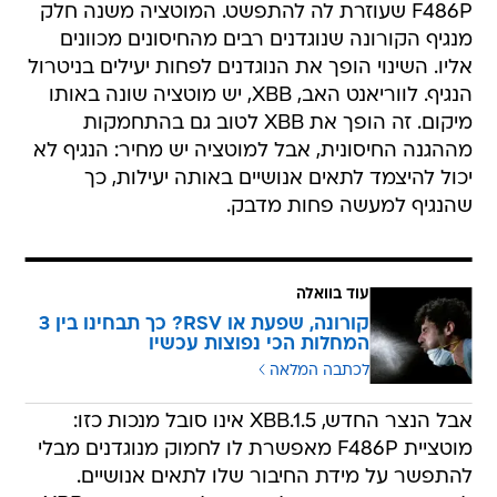
F486P שעוזרת לה להתפשט. המוטציה משנה חלק
מנגיף הקורונה שנוגדנים רבים מהחיסונים מכוונים
אליו. השינוי הופך את הנוגדנים לפחות יעילים בניטרול
הנגיף. לווריאנט האב, XBB, יש מוטציה שונה באותו
מיקום. זה הופך את XBB לטוב גם בהתחמקות
מההגנה החיסונית, אבל למוטציה יש מחיר: הנגיף לא
יכול להיצמד לתאים אנושיים באותה יעילות, כך
שהנגיף למעשה פחות מדבק.
עוד בוואלה
קורונה, שפעת או RSV? כך תבחינו בין 3
המחלות הכי נפוצות עכשיו
לכתבה המלאה
אבל הנצר החדש, XBB.1.5 אינו סובל מנכות כזו:
מוטציית F486P מאפשרת לו לחמוק מנוגדנים מבלי
להתפשר על מידת החיבור שלו לתאים אנושיים.