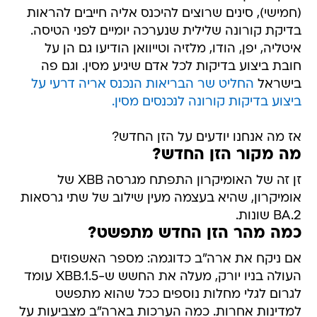
(חמישי), סינים שרוצים להיכנס אליה חייבים להראות
בדיקת קורונה שלילית שנערכה יומיים לפני הטיסה.
איטליה, יפן, הודו, מלזיה וטייוואן הודיעו גם הן על
חובת ביצוע בדיקות לכל אדם שיגיע מסין. וגם פה
בישראל
החליט שר הבריאות הנכנס אריה דרעי על
ביצוע בדיקות קורונה לנכנסים מסין.
אז מה אנחנו יודעים על הזן החדש?
מה מקור הזן החדש?
זן זה של האומיקרון התפתח מגרסה XBB של
אומיקרון, שהיא בעצמה מעין שילוב של שתי גרסאות
BA.2 שונות.
כמה מהר הזן החדש מתפשט?
אם ניקח את ארה"ב כדוגמה: מספר האשפוזים
העולה בניו יורק, מעלה את החשש ש-XBB.1.5 עומד
לגרום לגלי מחלות נוספים ככל שהוא מתפשט
למדינות אחרות. כמה הערכות בארה"ב מצביעות על