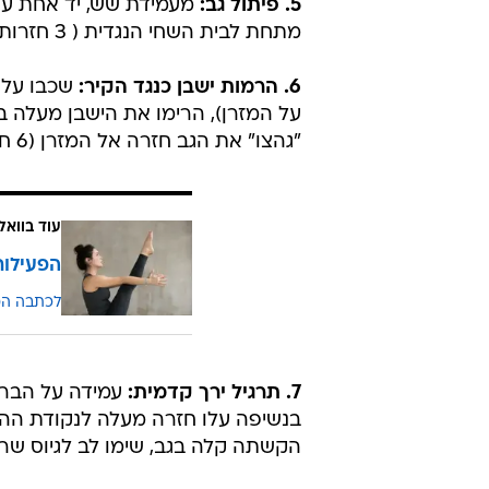
5. פיתול גב:
מעמידת שש, יד אחת עול
מתחת לבית השחי הנגדית ( 3 חזרות לכל צד).
6. הרמות ישבן כנגד הקיר:
שכבו על ה
על המזרן), הרימו את הישבן מעלה ב
"גהצו" את הגב חזרה אל המזרן (6 חזרות).
עוד בוואל
הפעילות
לכתבה ה
7. תרגיל ירך קדמית:
עמידה על הברכ
בנשיפה עלו חזרה מעלה לנקודת ההת
הקשתה קלה בגב, שימו לב לגיוס שרירי הבטן בב