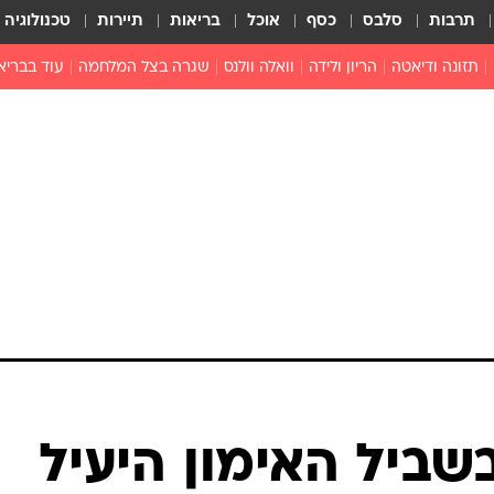
תרבות
סלבס
כסף
אוכל
בריאות
תיירות
טכנולוגיה
תזונה ודיאטה
הריון ולידה
וואלה וולנס
שגרה בצל המלחמה
עוד בבריא
תזונה מונעת
פפילומה
פוריות וגינקולוגיה
מדברים פרק
 לי
חצבת
צמחונות וטבעונות
רפואה מת
שפעת
הורות
מוצרים חדשים
בריאות על
ויטמינים
פסיכולוגיה
תרופות
הורות וילדי
כושר
חיים בריאי
דוקטורס
אופטיקה ועי
טוב לדעת
ביל האימון היעיל
רפואה אלט