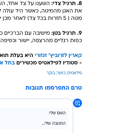
8. תרגיל צדי:
השענו על צד אחד, הש
את האגן מהמיטה, כאשר היד עולה לצ
מטה ( 5 חזרות בכל צד) לאחר מכן ישרו את הרגל העליונה, הרימו והורידו אותה (6 פעמים).
9. תרגיל בטן:
מישיבה עם הברכיים כפו
כפות רגליים מהרצפה, יישור וכפיפה של הרגל
קארין לזרוביץ' זנזורי
- סטודיו לפילאטיס מכשירים
בתל אב
פילאטיס
כושר
בוקר
טרם התפרסמו תגובות