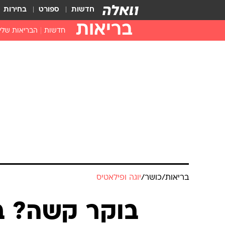
חדשות
ספורט
בחירות
בריאות
חדשות
הבריאות שלי
חיסונים
דוקטור, מה יש
עזרה ראשונה
בית מרקחת
בריאות האישה
בריאות
/
כושר
/
יוגה ופילאטיס
בוקר קשה? בש