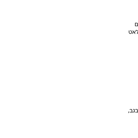
ם
לאט
גב,