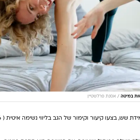
/
ות במיטה
אסנת פרלשטיין
היכנסו לעמידת שש, בצעו ק