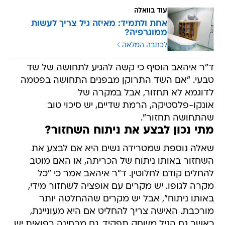
עוד בוואלה
אחת ולתמיד: מאיזה גיל צריך לעשות
ממוגרפיה?
לכתבה המלאה
ד"ר איהאב הוסיף כי קשה להגיע לתחושה של שד
טבעי. "אם השד התרוקן מבפנים התחושה בפטמה
לדוגמא לא תחזור, אבל במקרה של
אונקו-פלסטיקה, הרמת שדיים, יש סיכוי טוב
שהתחושה תחזור".
מתי נכון לבצע את ניתוח השחזור?
שאלה נוספת שמטרידה נשים היא אם לבצע את
השחזור באותו ניתוח של הכריתה, או האם מוטב
להחלים קודם לחלוטין. ד"ר איהאב אמר כי "כל
מקרה לגופו. יש מקרים עם אופציה לשחזור מידי,
באותו ניתוח", אבל יש מקרים שההחלטה יותר
מורכבת. האישה צריך להחליט אם היא מעוניינת,
כאשר גם הגיל משחק תפקיד. גם מבחינה רפואית יש