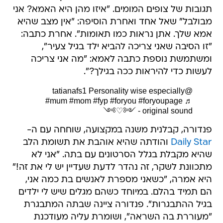
תגובות של צופים המומים. "איזו מהן היא האמא? אני
מבולבל" שאל אחד ואחרת הוסיפה: "אין מצב שהיא
אמא שלך. אתן נראות כמו תאומות". אחרת כתבה:
"זו הסיבה שאני צריכה להביא ילד בגיל צעיר",
ומשתמשת נוספת כתבה לאמא: "מה אני צריכה
לעשות כדי להיראות ככה בגילך?".
Personality wise especially
@tatianafs1
#mum
#mom
#fyp
#foryou
#foryoupage
♬
original sound - ༺♡༻
פנדורה, קבלנית משנה במקצועה, שוחחה עם ה-
Daily Star
והודתה שהיא אוהבת את תשומת הלב
שהיא מקבלת בגלל הסרטונים עם בתה. "אני לא
מתכוונת לשקר, זה נהדר לדעת שעדיין יש לי את זה!"
היא אמרה, "כשאני מספרת לאנשים בת כמה אני,
הם תמיד בהלם. במיוחד כשהם מגלים שיש לי ילדים
בגיל ההתבגרות". פנדורה ציינה שבתה המתבגרת
"מעוררת בה השראה", ושומרת עליה מעודכנת