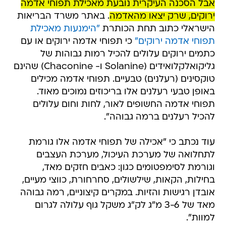
אבל הסכנה העיקרית נובעת מאכילת תפוחי אדמה
ירוקים, שרק יצאו מהאדמה
. באתר משרד הבריאות
הישראלי כתוב תחת הכותרת
"הימנעות מאכילת
תפוחי אדמה ירוקים"
כי ​תפוחי אדמה ירוקים או עם
כתמים ירוקים עלולים להכיל רמות גבוהות של
גליקואלקלואידים (Solanine ו- Chaconine) שהינם
טוקסינים (רעלנים) טבעיים. תפוחי אדמה מכילים
באופן טבעי רעלנים אלו בריכוזים נמוכים מאוד.
תפוחי אדמה החשופים לאור, לחות וחום עלולים
להכיל רעלנים ברמה גבוהה".
עוד נכתב כי "אכילה של תפוחי אדמה אלו גורמת
לתחלואה של מערכת העיכול, מערכת העצבים
וגורמת לסימפטומים כגון: כאבים חזקים מאד,
בחילות, הקאות, שילשולים, סחרחורת, כווצי מעיים,
אובדן רגישות והזיות. במקרים קיצוניים, רמה גבוהה
מאד של 3-6 מ"ג לק"ג משקל גוף עלולה לגרום
למוות".