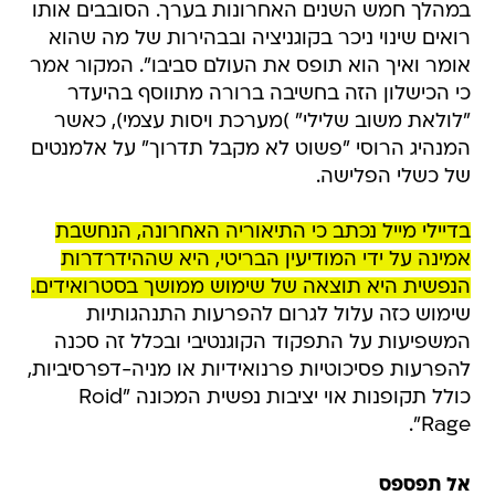
במהלך חמש השנים האחרונות בערך. הסובבים אותו
רואים שינוי ניכר בקוגניציה ובבהירות של מה שהוא
אומר ואיך הוא תופס את העולם סביבו". המקור אמר
כי הכישלון הזה בחשיבה ברורה מתווסף בהיעדר
"לולאת משוב שלילי" )מערכת ויסות עצמי), כאשר
המנהיג הרוסי "פשוט לא מקבל תדרוך" על אלמנטים
של כשלי הפלישה.
בדיילי מייל נכתב כי התיאוריה האחרונה, הנחשבת
אמינה על ידי המודיעין הבריטי, היא שההידרדרות
הנפשית היא תוצאה של שימוש ממושך בסטרואידים.
שימוש כזה עלול לגרום להפרעות התנהגותיות
המשפיעות על התפקוד הקוגנטיבי ובכלל זה סכנה
להפרעות פסיכוטיות פרנואידיות או מניה-דפרסיביות,
כולל תקופנות אוי יציבות נפשית המכונה "Roid
Rage".
אל תפספס