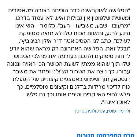
"הפלישה לאוקראינה כבר הוכיחה בצורה מטאפורית
ומעשית שלפוטין אין גבולות ואיש לא יעמוד בדרכו.
"מרעיבו -שבע, משביעו - רעב", כלומר - הוא אינו
נרגע לרגע, ותאוות הכוח שלו לא תהיה מסופקת
לעולם", כתב לנו הפסיכיאטר ד"ר אילן רבינוביץ'.
"ובכל זאת, הפלישה האחרונה רק מראה שהוא יודע
לדחות סיפוקים ולתכנן בעורמה את מהלכי הכיבוש
שלו תוך שהוא ממתין לשעת הכושר הכי ראויה ונכונה
עבורו. כך ניצח את הטרור הצ'צ'ני ופתר את משבר
דגסטאן, תוך שימוש באמצעים קיצוניים של הפעלת
כוח לדיכוי מרידות בדלנים וקיצונים מוסלמיים. כך
פלש לחצי האי קרים וסיפח אותו וכך גם פלש
לאוקראינה".
ולדימיר פוטין
פסיכולוגיה
סרטן
טרם התפרסמו תגובות