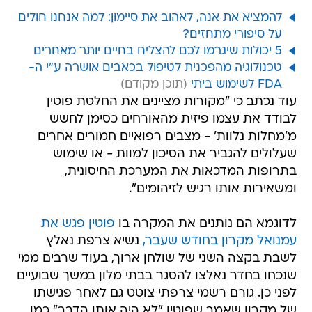
להמציא את אנה, לאהוב את סיימון: למה אנחנו חולים
על סיפורי מתחזים?
5 יכולות שיגרמו לכם להצליח בחיים יותר מאחרים
טכנולוגיה מהפכנית לטיפול בכאבים אושרה ע"י ה-
FDA לשימוש ביתי
עוד נכתב כי "מקורות מציינים את החלטת פוטין
לבודד את עצמו פיזית מהאורחים כסימן לחשש
מ'מחלות נלוות' - מצבים רפואיים חמורים אחרים
שעלולים להגביר את הסיכון למוות - או שימוש
בתרופות המדכאות את המערכת החיסונית,
ומשאירות אותו רגיש לזיהומים".
לדוגמא הם נותנים את המקרה בו
פוטין פגש את
עמנואל מקרון בחודש שעבר,
נשיא צרפת נאלץ
לשבת בקצה השני של שולחן ארוך, בעוד שרבים ממי
שנכחו בחדר נאלצו להסגר בבתי מלון במשך שבועיים
לפני כן. גורם רשמי צרפתי צוטט גם לאחר פגישתו
של מקרון שאמר שפוטין "לא היה אותו הדבר" כמו