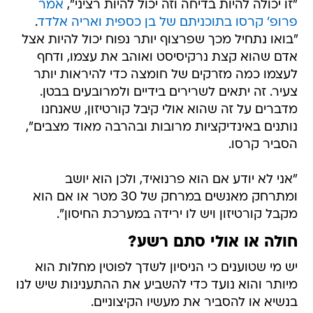
"זו יכולה להיות בדיחה וזה יכול להיות רציני",
אמר
פרופ' קרסו בתוכניתם של בן כספית ואריה אלדד
.
"בואו נתחיל מכך שפרצוף יותר נפוח יכול להיות אצל
אדם שהוא קצת נרקיסיסט ואוהב את עצמו, ודחף
לעצמו כמה מזרקים של חומצה כדי להיראות יותר
צעיר. זה יתאים לשרירים בידיים ולמרובעים בבטן.
מדברים על זה שהוא אולי קיבל קורטיזון, שאנחנו
נותנים באינדיקציות מרובות ובהרבה מאוד מצבים",
הסביר קרסו.
"אני לא יודע אם הוא פרנואיד, ולכן הוא יושב
ומתרחק מאנשים במרחק של 30 מטר או אם הוא
מקבל קורטיזון ויש לו ירידה במערכת החיסון".
חולה או אולי סתם רשע?
יש מי שטוענים כי הניסיון לשדך לפוטין מחלות הוא
מיותר והוא נועד כדי להשביע את ההתענינות שיש לנו
בנשיא או להסביר את מעשיו הקיצוניים.