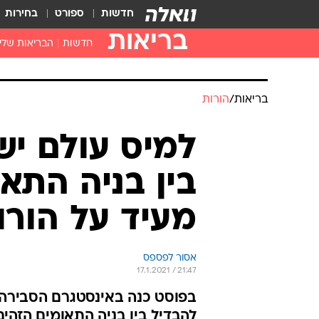
חדשות
ספורט
בחירות
בריאות
חדשות
הבריאות שלי
חיסונים
דוקטור, מה יש
בריאות
/
הורות
עזרה ראשונה
בית מרקחת
למיס עולם יש
בריאות האישה
בין בניה התא
מעיד על הורו
אסור לפספס
17.1.2021 / 21:47
בפוסט כנה באינסטגרם הסבירה מי
להבדיל בין בניה התאומים הזהי