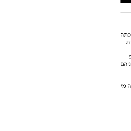
זכתה
רת
ניהם
 מי