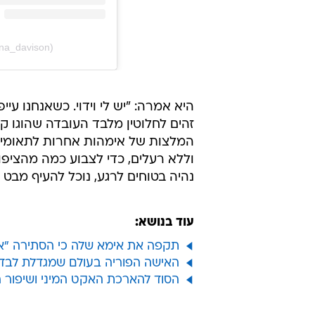
na_davison)
היא אמרה: "יש לי וידוי. כשאנחנו עי
זהים לחלוטין מלבד העובדה שהוגו קט
המלצות של אימהות אחרות לתאומים. ה
וללא רעלים, כדי לצבוע כמה מהציפו
נהיה בטוחים לרגע, נוכל להעיף מבט ו
עוד בנושא:
תקפה את אימא שלה כי הסתירה "אח
האישה הפוריה בעולם שמגדלת לבדה 44 ילדים תוכל להפסיק ל
הסוד להארכת האקט המיני ושיפור 