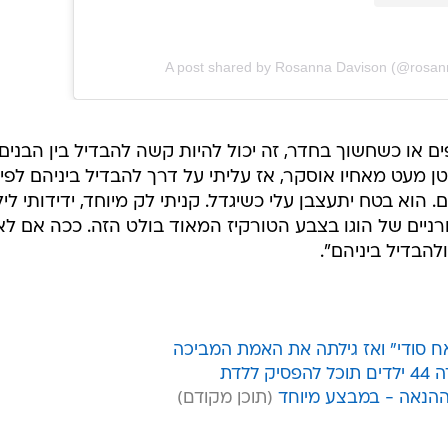
A post shared by Rosanna Davison (@rosan
יפים או כשחשוך בחדר, זה יכול להיות קשה להבדיל בין הבנים
ן מעט מאחיו אוסקר, אז עליתי על דרך להבדיל ביניהם לפי
וא בטח יתעצבן עלי כשיגדל. קניתי לק מיוחד, ידידותי ליל
רניים של הוגו בצבע הטורקיז המאוד בולט הזה. ככה אם לא
להבדיל ביניהם".
 סודי" ואז גילתה את האמת המביכה
לדת
ההנאה - במבצע מיוחד