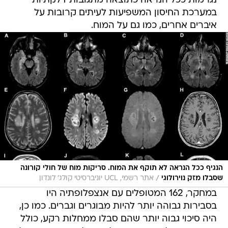
נגרמות ככל הנראה כתוצאה מתגובות דלקתיות
במערכת החיסון המשפיעות לעיתים קרובות על
איברים אחרים, כמו גם על המוח.
הנגיף ככל הנראה לא תוקף את המוח. סריקות מוח של חולי קורונה
/
שסבלו מזק נוירולוגי
אתר רשמי, UCL יוניברסיטי קולג' לונדון
במחקר, 162 המטופלים עם אנצפלופתיה היו
בסבירות גבוהה יותר להיות מבוגרים וגברים. כמו כן,
היה סיכוי גבוה יותר שהם סבלו ממחלות רקע, כולל