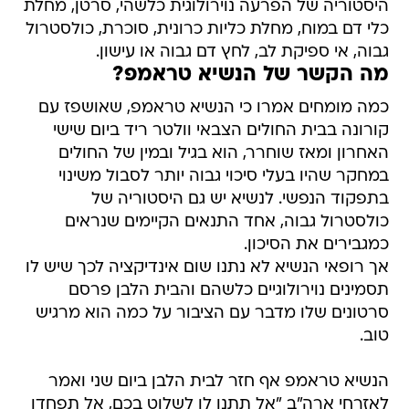
היסטוריה של הפרעה נוירולוגית כלשהי, סרטן, מחלת
כלי דם במוח, מחלת כליות כרונית, סוכרת, כולסטרול
גבוה, אי ספיקת לב, לחץ דם גבוה או עישון.
מה הקשר של הנשיא טראמפ?
כמה מומחים אמרו כי הנשיא טראמפ, שאושפז עם
קורונה בבית החולים הצבאי וולטר ריד ביום שישי
האחרון ומאז שוחרר, הוא בגיל ובמין של החולים
במחקר שהיו בעלי סיכוי גבוה יותר לסבול משינוי
בתפקוד הנפשי. לנשיא יש גם היסטוריה של
כולסטרול גבוה, אחד התנאים הקיימים שנראים
כמגבירים את הסיכון.
אך רופאי הנשיא לא נתנו שום אינדיקציה לכך שיש לו
תסמינים נוירולוגיים כלשהם והבית הלבן פרסם
סרטונים שלו מדבר עם הציבור על כמה הוא מרגיש
טוב.
הנשיא טראמפ אף חזר לבית הלבן ביום שני ואמר
לאזרחי ארה"ב "אל תתנו לו לשלוט בכם, אל תפחדו