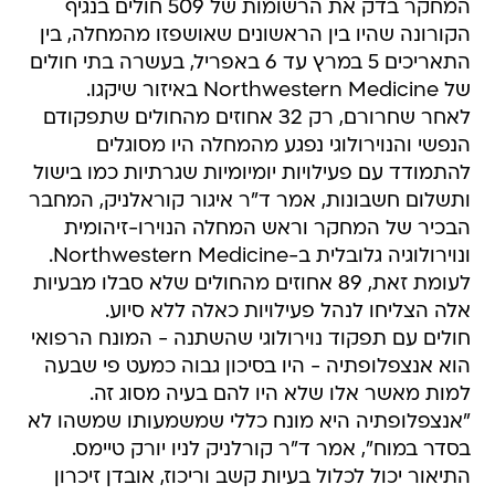
המחקר בדק את הרשומות של 509 חולים בנגיף
הקורונה שהיו בין הראשונים שאושפזו מהמחלה, בין
התאריכים 5 במרץ עד 6 באפריל, בעשרה בתי חולים
של Northwestern Medicine באיזור שיקגו.
לאחר שחרורם, רק 32 אחוזים מהחולים שתפקודם
הנפשי והנוירולוגי נפגע מהמחלה היו מסוגלים
להתמודד עם פעילויות יומיומיות שגרתיות כמו בישול
ותשלום חשבונות, אמר ד"ר איגור קוראלניק, המחבר
הבכיר של המחקר וראש המחלה הנוירו-זיהומית
ונוירולוגיה גלובלית ב-Northwestern Medicine.
לעומת זאת, 89 אחוזים מהחולים שלא סבלו מבעיות
אלה הצליחו לנהל פעילויות כאלה ללא סיוע.
חולים עם תפקוד נוירולוגי שהשתנה - המונח הרפואי
הוא אנצפלופתיה - היו בסיכון גבוה כמעט פי שבעה
למות מאשר אלו שלא היו להם בעיה מסוג זה.
"אנצפלופתיה היא מונח כללי שמשמעותו שמשהו לא
בסדר במוח", אמר ד"ר קורלניק לניו יורק טיימס.
התיאור יכול לכלול בעיות קשב וריכוז, אובדן זיכרון