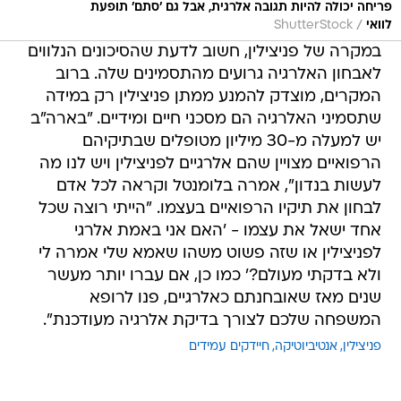
פריחה יכולה להיות תגובה אלרגית, אבל גם 'סתם' תופעת
/
לוואי
ShutterStock
במקרה של פניצילין, חשוב לדעת שהסיכונים הנלווים
לאבחון האלרגיה גרועים מהתסמינים שלה. ברוב
המקרים, מוצדק להמנע ממתן פניצילין רק במידה
שתסמיני האלרגיה הם מסכני חיים ומידיים. "בארה"ב
יש למעלה מ-30 מיליון מטופלים שבתיקיהם
הרפואיים מצויין שהם אלרגיים לפניצילין ויש לנו מה
לעשות בנדון", אמרה בלומנטל וקראה לכל אדם
לבחון את תיקיו הרפואיים בעצמו. "הייתי רוצה שכל
אחד ישאל את עצמו - 'האם אני באמת אלרגי
לפניצילין או שזה פשוט משהו שאמא שלי אמרה לי
ולא בדקתי מעולם?' כמו כן, אם עברו יותר מעשר
שנים מאז שאובחנתם כאלרגיים, פנו לרופא
המשפחה שלכם לצורך בדיקת אלרגיה מעודכנת".
פניצילין
אנטיביוטיקה
חיידקים עמידים